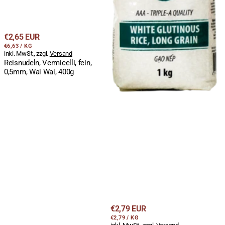
Regulärer
€2,65 EUR
STÜCKPREIS
PRO
Preis
€6,63
/
KG
inkl. MwSt., zzgl.
Versand
Reisnudeln, Vermicelli, fein,
0,5mm, Wai Wai, 400g
Regulärer
€2,79 EUR
STÜCKPREIS
PRO
Preis
€2,79
/
KG