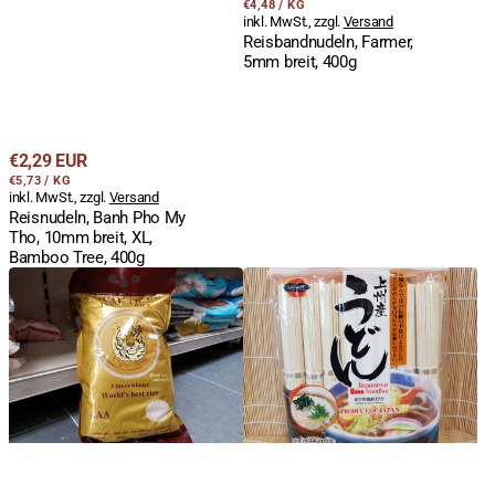
STÜCKPREIS
PRO
Preis
€4,48
/
KG
inkl. MwSt., zzgl.
Versand
Reisbandnudeln, Farmer,
5mm breit, 400g
Regulärer
€2,29 EUR
STÜCKPREIS
PRO
Preis
€5,73
/
KG
inkl. MwSt., zzgl.
Versand
Reisnudeln, Banh Pho My
Tho, 10mm breit, XL,
Bamboo Tree, 400g
Duftreis,
Japanese
ganzes
Udon
Korn,
Noodles,
Jasmin,
Joshu
Royal
Udon,
Tiger
8
GOLD,
Portionen,
extra
J-
lang,
Basket,
18kg
800g