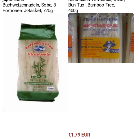
Buchweizennudeln, Soba, 8
Bun Tuoi, Bamboo Tree,
Portionen, J-Basket, 720g
400g
Reisnudeln,
Reisbandnudeln,
Banh
Farmer,
Pho
5mm
My
breit,
Tho,
400g
10mm
breit,
XL,
Bamboo
Tree,
400g
Regulärer
€1,79 EUR