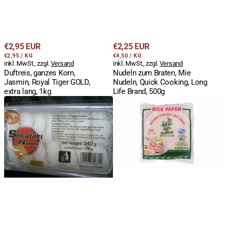
Regulärer
Regulärer
€2,95 EUR
€2,25 EUR
STÜCKPREIS
PRO
STÜCKPREIS
PRO
Preis
€2,95
/
KG
Preis
€4,50
/
KG
inkl. MwSt., zzgl.
Versand
inkl. MwSt., zzgl.
Versand
Duftreis, ganzes Korn,
Nudeln zum Braten, Mie
Jasmin, Royal Tiger GOLD,
Nudeln, Quick Cooking, Long
extra lang, 1kg
Life Brand, 500g
Shirataki,
Reispapier,
Konjak
22cm,
Nudeln
rund,
zu
Bamboo
Knoten
Tree,
gebunden,
Vietnam,
City
400g
Aroma,
1x340g/200g
ATG