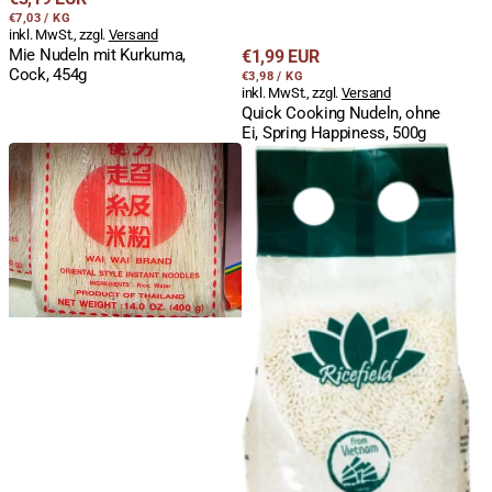
STÜCKPREIS
PRO
Preis
€7,03
/
KG
inkl. MwSt., zzgl.
Versand
Regulärer
Mie Nudeln mit Kurkuma,
€1,99 EUR
Cock, 454g
STÜCKPREIS
PRO
Preis
€3,98
/
KG
inkl. MwSt., zzgl.
Versand
Quick Cooking Nudeln, ohne
Ei, Spring Happiness, 500g
Reisnudeln,
Klebereis,
Vermicelli,
Langkorn,
fein,
ganz,
0,5mm,
Ricefield,
Wai
1kg
Wai,
400g