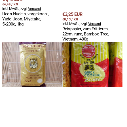
STÜCKPREIS
PRO
Preis
€4,49
/
KG
inkl. MwSt., zzgl.
Versand
Udon Nudeln, vorgekocht,
Regulärer
€3,25 EUR
Yude Udon, Miyatake,
STÜCKPREIS
PRO
Preis
€8,13
/
KG
5x200g, 1kg
inkl. MwSt., zzgl.
Versand
Reispapier, zum Frittieren,
22cm, rund, Bamboo Tree,
Vietnam, 400g
Duftreis,
Nudeln
ganzes
zum
Korn,
Braten,
Jasmin,
Mie
Royal
Nudeln,
Tiger
Quick
GOLD,
Cooking,
extra
Long
lang,
Life
1kg
Brand,
500g