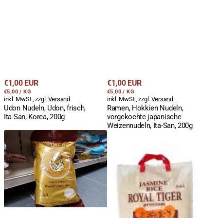
Regulärer
Regulärer
€1,00 EUR
€1,00 EUR
STÜCKPREIS
PRO
STÜCKPREIS
PRO
Preis
€5,00
/
KG
Preis
€5,00
/
KG
inkl. MwSt., zzgl.
Versand
inkl. MwSt., zzgl.
Versand
Udon Nudeln, Udon, frisch,
Ramen, Hokkien Nudeln,
Ita-San, Korea, 200g
vorgekochte japanische
Weizennudeln, Ita-San, 200g
Duftreis,
Duftreis,
ganzes
ganzes
Korn,
Korn,
Jasmin,
Jasmin,
Royal
Royal
Tiger
Tiger,
GOLD,
5kg
extra
lang,
5kg