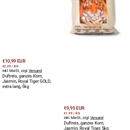
Regulärer
€10,99 EUR
STÜCKPREIS
PRO
Preis
€2,20
/
KG
inkl. MwSt., zzgl.
Versand
Duftreis, ganzes Korn,
Jasmin, Royal Tiger GOLD,
extra lang, 5kg
Regulärer
€9,95 EUR
STÜCKPREIS
PRO
Preis
€1,99
/
KG
inkl. MwSt., zzgl.
Versand
Duftreis, ganzes Korn,
Jasmin, Royal Tiger, 5kg