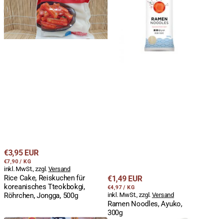
koreanisches
Tteokbokgi,
Röhrchen,
Jongga,
500g
Regulärer
€3,95 EUR
STÜCKPREIS
PRO
Preis
€7,90
/
KG
inkl. MwSt., zzgl.
Versand
Rice Cake, Reiskuchen für
Regulärer
€1,49 EUR
koreanisches Tteokbokgi,
STÜCKPREIS
PRO
Preis
€4,97
/
KG
Röhrchen, Jongga, 500g
inkl. MwSt., zzgl.
Versand
Ramen Noodles, Ayuko,
300g