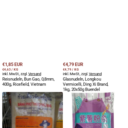
Regulärer
Regulärer
€1,85 EUR
€4,79 EUR
STÜCKPREIS
PRO
STÜCKPREIS
PRO
Preis
€4,63
/
KG
Preis
€4,79
/
KG
inkl. MwSt., zzgl.
Versand
inkl. MwSt., zzgl.
Versand
Reisnudeln, Bun Gao, 0,8mm,
Glasnudeln, Longkou
400g, Ricefield, Vietnam
Vermicelli, Ding Xi Brand,
1kg, 20x50g Buendel
Reisbandnudeln,
Süßkartoffelnudeln
Farmer,
Dünn
10mm
Lila,
breit,
JING
Sticks,
YI
gerade,
GEN,
400g
500g