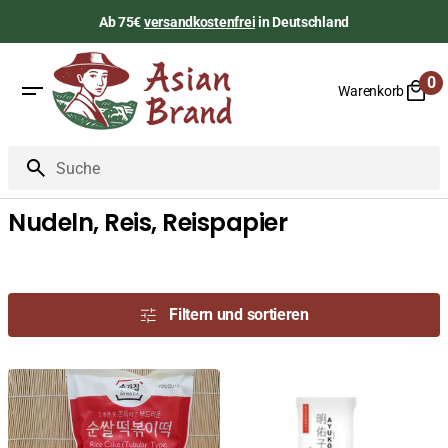
Zum
Ab 75€
versandkostenfrei
in Deutschland
Inhalt
springen
0
Warenkorb
0
Art
Suche
Nudeln, Reis, Reispapier
Filtern und sortieren
Rice
Ramen
Cake,
Noodles,
Reiskuchen
Ayuko,
für
300g