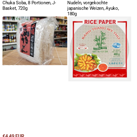
Chuka Soba, 8 Portionen, J-
Nudeln, vorgekochte
Basket, 720g
japanische Weizen, Ayuko,
180g
Udon
Reispapier,
Nudeln,
zum
vorgekocht,
Frittieren,
Yude
22cm,
Udon,
rund,
Miyatake,
Bamboo
5x200g,
Tree,
1kg
Vietnam,
400g
Regulärer
€4,49 EUR