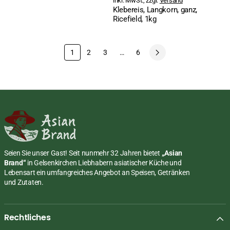
inkl. MwSt., zzgl.
Versand
Klebereis, Langkorn, ganz,
Ricefield, 1kg
1
2
3
…
6
Seien Sie unser Gast! Seit nunmehr 32 Jahren bietet
„Asian
Brand“
in Gelsenkirchen Liebhabern asiatischer Küche und
Lebensart ein umfangreiches Angebot an Speisen, Getränken
und Zutaten.
Rechtliches