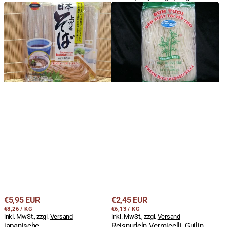
japanische
Reisnudeln
Buchweizennudeln,
Vermicelli,
Soba,
Guilin,
8
Bun
Portionen,
Tuoi,
J-
Bamboo
Basket,
Tree,
720g
400g
Regulärer
Regulärer
€5,95 EUR
€2,45 EUR
STÜCKPREIS
PRO
STÜCKPREIS
PRO
Preis
€8,26
/
KG
Preis
€6,13
/
KG
inkl. MwSt., zzgl.
Versand
inkl. MwSt., zzgl.
Versand
japanische
Reisnudeln Vermicelli, Guilin,