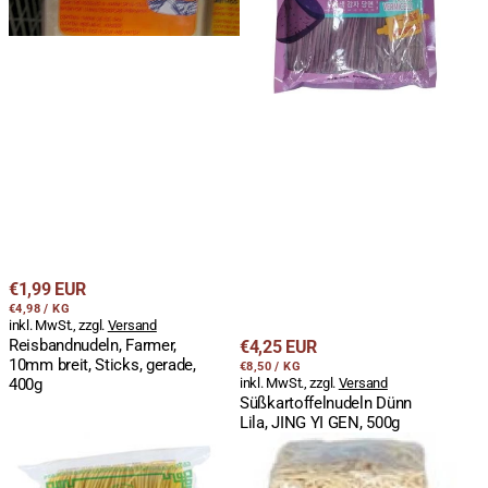
Regulärer
€1,99 EUR
STÜCKPREIS
PRO
Preis
€4,98
/
KG
inkl. MwSt., zzgl.
Versand
Reisbandnudeln, Farmer,
Regulärer
€4,25 EUR
10mm breit, Sticks, gerade,
STÜCKPREIS
PRO
Preis
€8,50
/
KG
400g
inkl. MwSt., zzgl.
Versand
Süßkartoffelnudeln Dünn
Lila, JING YI GEN, 500g
Mie
Quick
Nudeln
Cooking
mit
Nudeln,