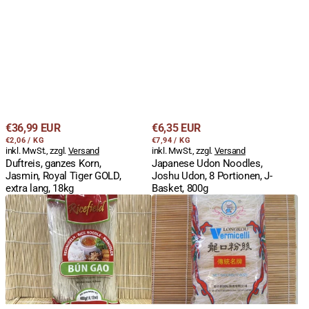
Regulärer
Regulärer
€36,99 EUR
€6,35 EUR
STÜCKPREIS
PRO
STÜCKPREIS
PRO
Preis
€2,06
/
KG
Preis
€7,94
/
KG
inkl. MwSt., zzgl.
Versand
inkl. MwSt., zzgl.
Versand
Duftreis, ganzes Korn,
Japanese Udon Noodles,
Jasmin, Royal Tiger GOLD,
Joshu Udon, 8 Portionen, J-
extra lang, 18kg
Basket, 800g
Reisnudeln,
Glasnudeln,
Bun
Longkou
Gao,
Vermicelli,
0,8mm,
Ding
400g,
Xi
Ricefield,
Brand,
Vietnam
1kg,
20x50g
Buendel