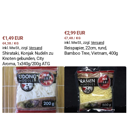
Regulärer
€2,99 EUR
Regulärer
€1,49 EUR
STÜCKPREIS
PRO
Preis
€7,48
/
KG
inkl. MwSt., zzgl.
Versand
STÜCKPREIS
PRO
Preis
€4,38
/
KG
Reispapier, 22cm, rund,
inkl. MwSt., zzgl.
Versand
Bamboo Tree, Vietnam, 400g
Shirataki, Konjak Nudeln zu
Knoten gebunden, City
Aroma, 1x340g/200g ATG
Udon
Ramen,
Nudeln,
Hokkien
Udon,
Nudeln,
frisch,
vorgekochte
Ita-
japanische
San,
Weizennudeln,
Korea,
Ita-
200g
San,
200g