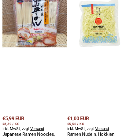
Japanese
Ramen
Ramen
Nudeln,
Noodles,
Hokkien
Chuka
Nudeln,
Soba,
vorgekochte
8
japanische
Portionen,
Weizen,
J-
Ayuko,
Basket,
180g
720g
Regulärer
Regulärer
€5,99 EUR
€1,00 EUR
STÜCKPREIS
PRO
STÜCKPREIS
PRO
Preis
€8,32
/
KG
Preis
€5,56
/
KG
inkl. MwSt., zzgl.
Versand
inkl. MwSt., zzgl.
Versand
Japanese Ramen Noodles,
Ramen Nudeln, Hokkien