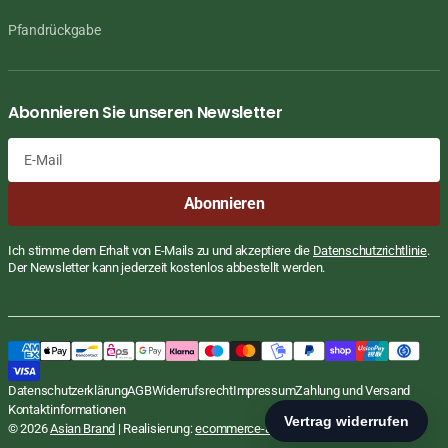
Pfandrückgabe
Abonnieren Sie unseren Newsletter
E-
Abonnieren
Mail
Ich stimme dem Erhalt von E-Mails zu und akzeptiere die
Datenschutzrichtlinie
.
Der Newsletter kann jederzeit kostenlos abbestellt werden.
Udon Nudeln, Udon, frisch, Ita-San, Korea,
Regulärer
€1,00
Preis
EUR
200g
STÜCKPREIS
PRO
€5,00
/
Datenschutzerklärung
AGB
Widerrufsrecht
Impressum
Zahlung und Versand
inkl. MwSt., zzgl.
Versand
KG
Kontaktinformationen
In den Warenkorb
© 2026
Asian Brand
| Realisierung:
ecommerce-agentur.net