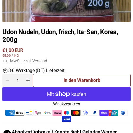
Udon Nudeln, Udon, frisch, Ita-San, Korea,
200g
Regulärer
€1,00 EUR
STÜCKPREIS
PRO
Preis
€5,00
/
KG
inkl. MwSt., zzgl.
Versand
3-6 Werktage (DE) Lieferzeit
Menge
In den Warenkorb
Menge
Menge
für
für
Udon
Udon
Nudeln,
Nudeln,
Wir akzeptieren
Udon,
Udon,
frisch,
frisch,
Ita-
Ita-
San,
San,
Korea,
Korea,
Abholverfügbarkeit Konnte Nicht Geladen Werden