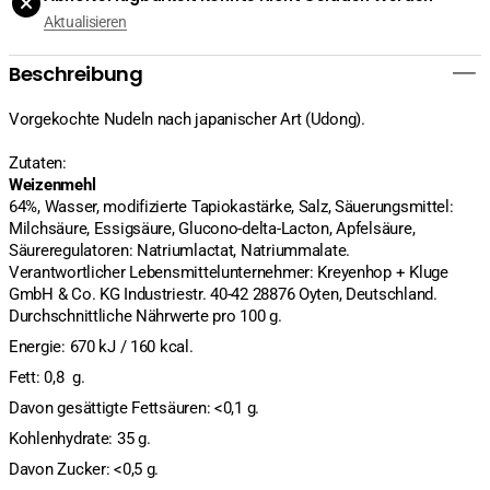
200g
200g
Aktualisieren
verringern
erhöhen
Beschreibung
Vorgekochte Nudeln nach japanischer Art (Udong).
Zutaten:
Weizenmehl
64%, Wasser, modifizierte Tapiokastärke, Salz, Säuerungsmittel:
Milchsäure, Essigsäure, Glucono-delta-Lacton, Apfelsäure,
Säureregulatoren: Natriumlactat, Natriummalate.
Verantwortlicher Lebensmittelunternehmer: Kreyenhop + Kluge
GmbH & Co. KG Industriestr. 40-42 28876 Oyten, Deutschland.
Durchschnittliche Nährwerte pro 100 g.
Energie: 670 kJ / 160 kcal.
Fett: 0,8 g.
Davon gesättigte Fettsäuren: <0,1 g.
Kohlenhydrate: 35 g.
Davon Zucker: <0,5 g.