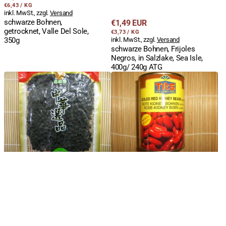
STÜCKPREIS
PRO
Preis
€6,43
/
KG
inkl. MwSt., zzgl.
Versand
schwarze Bohnen,
Regulärer
€1,49 EUR
getrocknet, Valle Del Sole,
STÜCKPREIS
PRO
Preis
€3,73
/
KG
350g
inkl. MwSt., zzgl.
Versand
schwarze Bohnen, Frijoles
Negros, in Salzlake, Sea Isle,
400g/ 240g ATG
Tausi,
Rote
schwarze
Kidney
Bohnen,
Bohnen,
fermentiert,
gekocht,
PRB,
in
250g
Salzlake,
TRS,
400g