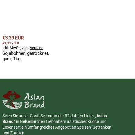
Regulärer
€3,39 EUR
STÜCKPREIS
PRO
Preis
€3,39
/
KG
inkl. MwSt., zzgl.
Versand
Sojabohnen, getrocknet,
ganz, 1kg
Seien Sie unser Gast! Seit nunmehr 32 Jahren bietet
„Asian
Brand“
in Gelsenkirchen Liebhabern asiatischer Küche und
Lebensart ein umfangreiches Angebot an Speisen, Getränken
und Zutaten.