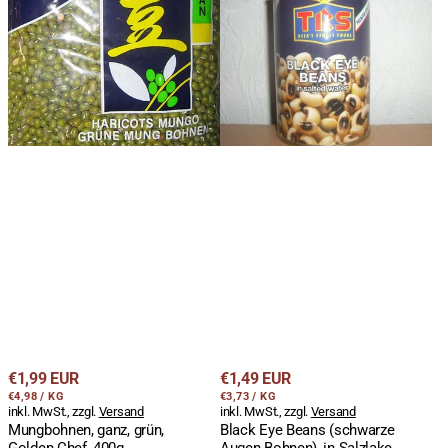
ganz,
Eye
grün,
Beans
Golden
(schwarze
Chef,
Augen
400g
Bohnen),
in
Salzlake,
Sea
Isle,
400g/240gATG
Regulärer
Regulärer
€1,99 EUR
€1,49 EUR
STÜCKPREIS
PRO
STÜCKPREIS
PRO
Preis
€4,98
/
KG
Preis
€3,73
/
KG
inkl. MwSt., zzgl.
Versand
inkl. MwSt., zzgl.
Versand
Mungbohnen, ganz, grün,
Black Eye Beans (schwarze