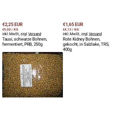
Regulärer
Regulärer
€2,25 EUR
€1,65 EUR
STÜCKPREIS
PRO
STÜCKPREIS
PRO
Preis
€9,00
/
KG
Preis
€4,13
/
KG
inkl. MwSt., zzgl.
Versand
inkl. MwSt., zzgl.
Versand
Tausi, schwarze Bohnen,
Rote Kidney Bohnen,
fermentiert, PRB, 250g
gekocht, in Salzlake, TRS,
400g
Sojabohnen,
getrocknet,
ganz,
1kg