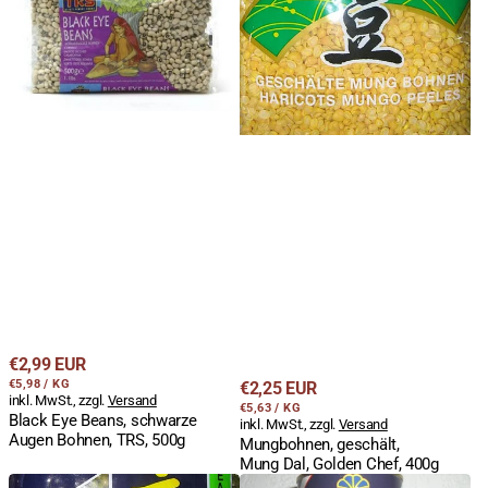
Beans,
Mung
schwarze
Dal,
Augen
Golden
Bohnen,
Chef,
TRS,
400g
500g
Regulärer
€2,99 EUR
STÜCKPREIS
PRO
Regulärer
Preis
€5,98
/
KG
€2,25 EUR
inkl. MwSt., zzgl.
Versand
STÜCKPREIS
PRO
Preis
€5,63
/
KG
Black Eye Beans, schwarze
inkl. MwSt., zzgl.
Versand
Augen Bohnen, TRS, 500g
Mungbohnen, geschält,
Mung Dal, Golden Chef, 400g
Mungbohnen,
Black