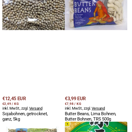
5kg
Bohnen,
Butter
Bohnen,
TRS
500g
Regulärer
Regulärer
€12,45 EUR
€3,99 EUR
STÜCKPREIS
PRO
STÜCKPREIS
PRO
Preis
€2,49
/
KG
Preis
€7,98
/
KG
inkl. MwSt., zzgl.
Versand
inkl. MwSt., zzgl.
Versand
Sojabohnen, getrocknet,
Butter Beans, Lima Bohnen,
ganz, 5kg
Butter Bohnen, TRS 500g
Black
Mungbohnen,
Eye
geschält,