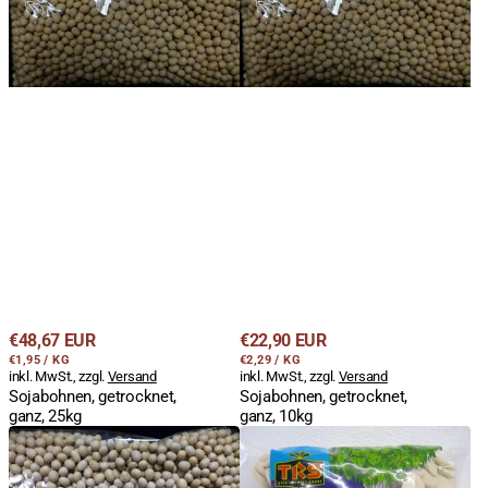
Regulärer
Regulärer
€48,67 EUR
€22,90 EUR
STÜCKPREIS
PRO
STÜCKPREIS
PRO
Preis
€1,95
/
KG
Preis
€2,29
/
KG
inkl. MwSt., zzgl.
Versand
inkl. MwSt., zzgl.
Versand
Sojabohnen, getrocknet,
Sojabohnen, getrocknet,
ganz, 25kg
ganz, 10kg
Sojabohnen,
Butter
getrocknet,
Beans,
ganz,
Lima