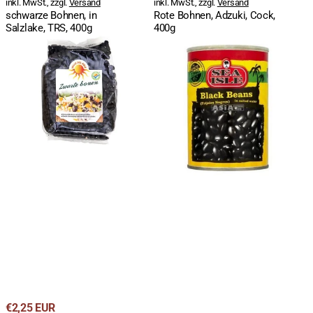
inkl. MwSt., zzgl.
Versand
inkl. MwSt., zzgl.
Versand
schwarze Bohnen, in
Rote Bohnen, Adzuki, Cock,
Salzlake, TRS, 400g
400g
schwarze
schwarze
Bohnen,
Bohnen,
getrocknet,
Frijoles
Valle
Negros,
Del
in
Sole,
Salzlake,
350g
Sea
Isle,
400g/
240g
ATG
Regulärer
€2,25 EUR