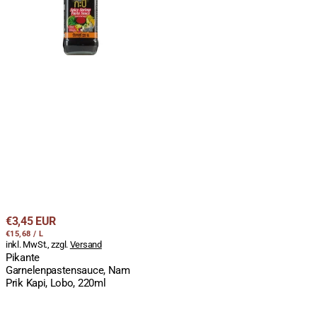
Kapi,
Lobo,
220ml
Regulärer
€3,45 EUR
STÜCKPREIS
PRO
Preis
€15,68
/
L
inkl. MwSt., zzgl.
Versand
Pikante
Garnelenpastensauce, Nam
Prik Kapi, Lobo, 220ml