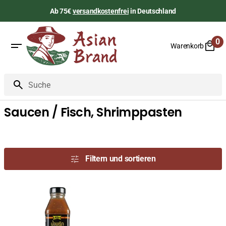
Zum
Ab 75€
versandkostenfrei
in Deutschland
Inhalt
springen
0
Warenkorb
0
Art
Suche
Saucen / Fisch, Shrimppasten
Filtern und sortieren
Pikante
Garnelenpastensauce,
Nam
Prik