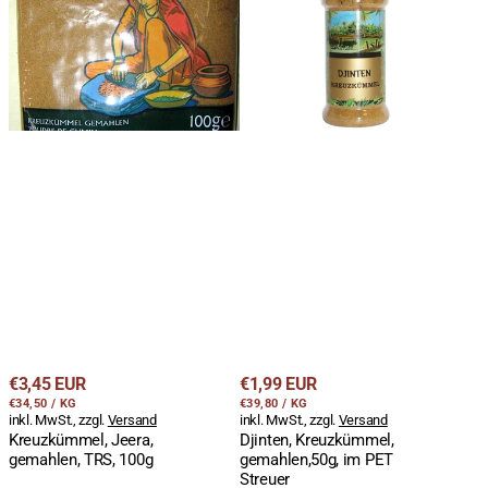
gemahlen,
gemahlen,50g,
TRS,
im
100g
PET
Streuer
Regulärer
Regulärer
€3,45 EUR
€1,99 EUR
STÜCKPREIS
PRO
STÜCKPREIS
PRO
Preis
€34,50
/
KG
Preis
€39,80
/
KG
inkl. MwSt., zzgl.
Versand
inkl. MwSt., zzgl.
Versand
Kreuzkümmel, Jeera,
Djinten, Kreuzkümmel,
gemahlen, TRS, 100g
gemahlen,50g, im PET
Streuer