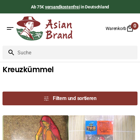
Zum
Ab 75€
versandkostenfrei
in Deutschland
Inhalt
springen
0
Warenkorb
0
Art
Suche
Kreuzkümmel
Filtern und sortieren
Kreuzkümmel,
Schwarzer
Jeera,
Kreuzkuemmel,
ganz,
ganz,
TRS,
Shahi