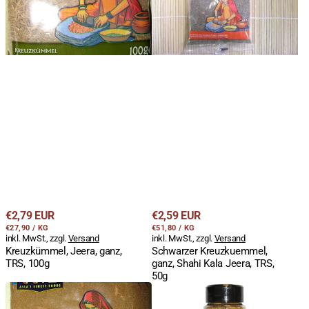
100g
Kala
Jeera,
TRS,
50g
Regulärer
Regulärer
€2,79 EUR
€2,59 EUR
STÜCKPREIS
PRO
STÜCKPREIS
PRO
Preis
€27,90
/
KG
Preis
€51,80
/
KG
inkl. MwSt., zzgl.
Versand
inkl. MwSt., zzgl.
Versand
Kreuzkümmel, Jeera, ganz,
Schwarzer Kreuzkuemmel,
TRS, 100g
ganz, Shahi Kala Jeera, TRS,
50g
Kreuzkümmel,
Djinten,
Jeera,
Kreuzkümmel,