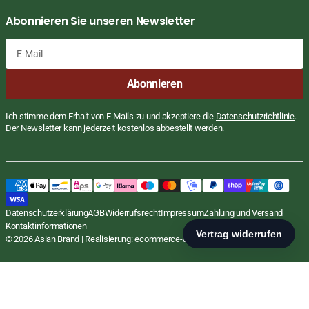
Abonnieren Sie unseren Newsletter
E-
Abonnieren
Mail
Ich stimme dem Erhalt von E-Mails zu und akzeptiere die
Datenschutzrichtlinie
.
Der Newsletter kann jederzeit kostenlos abbestellt werden.
Tom Yum Schweinehack, Wai Wai,
Regulärer
€15,00
30x60g
Preis
EUR
STÜCKPREIS
PRO
€8,33
/
KG
Datenschutzerklärung
AGB
Widerrufsrecht
Impressum
Zahlung und Versand
inkl. MwSt., zzgl.
Versand
Kontaktinformationen
In den Warenkorb
© 2026
Asian Brand
| Realisierung:
ecommerce-agentur.net