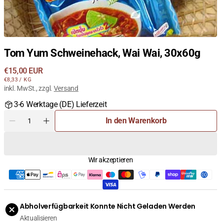
Tom Yum Schweinehack, Wai Wai, 30x60g
Regulärer
€15,00 EUR
STÜCKPREIS
PRO
Preis
€8,33
/
KG
inkl. MwSt., zzgl.
Versand
3-6 Werktage (DE) Lieferzeit
Menge
In den Warenkorb
Menge
Menge
für
für
Tom
Tom
Yum
Yum
Wir akzeptieren
Schweinehack,
Schweinehack,
Wai
Wai
Wai,
Wai,
30x60g
30x60g
verringern
erhöhen
Abholverfügbarkeit Konnte Nicht Geladen Werden
Aktualisieren