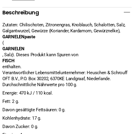
Beschreibung
Zutaten: Chilischoten, Zitronengras, Knoblauch, Schalotten, Salz,
Galgantwurzel, Gewürze (Koriander, Kardamom, Gewürznelke),
GARNELENpaste
(
GARNELEN
, Salz). Dieses Produkt kann Spuren von
FISCH
enthalten.
Verantwortlicher Lebensmittelunternehmer: Heuschen & Schrouff
OFT B.V., P.O. Box 30202, 6370KE Landgraaf, Niederlande.
Durchschnittliche Nährwerte pro 100 g.
Energie: 470 kJ / 110 kcal.
Fett: 2 g.
Davon gesättigte Fettsäuren: 0 g.
Kohlenhydrate: 17 g.
Davon Zucker: 0 g.