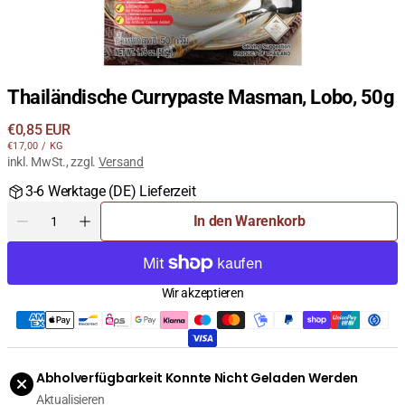
Thailändische Currypaste Masman, Lobo, 50g
Regulärer
€0,85 EUR
STÜCKPREIS
PRO
Preis
€17,00
/
KG
inkl. MwSt., zzgl.
Versand
3-6 Werktage (DE) Lieferzeit
Menge
In den Warenkorb
Menge
Menge
für
für
Thailändische
Thailändische
Currypaste
Currypaste
Wir akzeptieren
Masman,
Masman,
Lobo,
Lobo,
50g
50g
verringern
erhöhen
Abholverfügbarkeit Konnte Nicht Geladen Werden
Aktualisieren