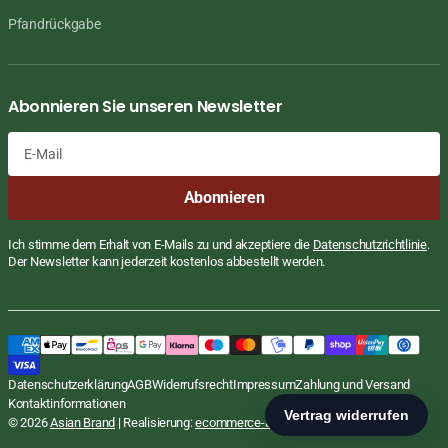
Pfandrückgabe
Abonnieren Sie unseren Newsletter
E-
Abonnieren
Mail
Ich stimme dem Erhalt von E-Mails zu und akzeptiere die
Datenschutzrichtlinie
.
Der Newsletter kann jederzeit kostenlos abbestellt werden.
Thailändische Currypaste Masman,
Regulärer
€0,85
Preis
EUR
Lobo, 50g
STÜCKPREIS
PRO
€17,00
/
Datenschutzerklärung
AGB
Widerrufsrecht
Impressum
Zahlung und Versand
inkl. MwSt., zzgl.
Versand
KG
Kontaktinformationen
In den Warenkorb
© 2026
Asian Brand
| Realisierung:
ecommerce-agentur.net