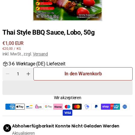
Thai Style BBQ Sauce, Lobo, 50g
Regulärer
€1,00 EUR
STÜCKPREIS
PRO
Preis
€20,00
/
KG
inkl. MwSt., zzgl.
Versand
3-6 Werktage (DE) Lieferzeit
Menge
In den Warenkorb
Menge
Menge
für
für
Thai
Thai
Style
Style
Wir akzeptieren
BBQ
BBQ
Sauce,
Sauce,
Lobo,
Lobo,
50g
50g
verringern
erhöhen
Abholverfügbarkeit Konnte Nicht Geladen Werden
Aktualisieren