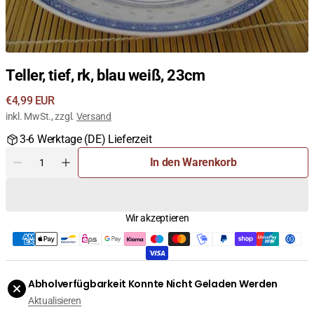
Teller, tief, rk, blau weiß, 23cm
Regulärer
€4,99 EUR
Preis
inkl. MwSt., zzgl.
Versand
3-6 Werktage (DE) Lieferzeit
Menge
In den Warenkorb
Menge
Menge
für
für
Teller,
Teller,
tief,
tief,
Wir akzeptieren
rk,
rk,
blau
blau
weiß,
weiß,
23cm
23cm
verringern
erhöhen
Abholverfügbarkeit Konnte Nicht Geladen Werden
Aktualisieren