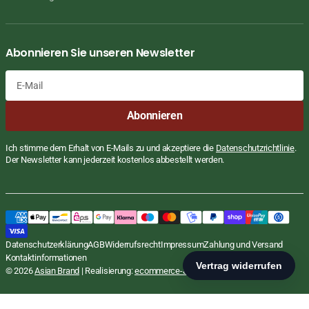
Abonnieren Sie unseren Newsletter
E-
Abonnieren
Mail
Ich stimme dem Erhalt von E-Mails zu und akzeptiere die
Datenschutzrichtlinie
.
Der Newsletter kann jederzeit kostenlos abbestellt werden.
Teller, tief, rk, blau weiß, 23cm
Regulärer
€4,99 EUR
Datenschutzerklärung
AGB
Widerrufsrecht
Impressum
Zahlung und Versand
inkl. MwSt., zzgl.
Versand
Preis
Kontaktinformationen
In den Warenkorb
© 2026
Asian Brand
| Realisierung:
ecommerce-agentur.net