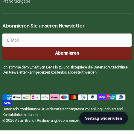
Pfandrückgabe
Abonnieren Sie unseren Newsletter
E-
Abonnieren
Mail
Ich stimme dem Erhalt von E-Mails zu und akzeptiere die
Datenschutzrichtlinie
.
Der Newsletter kann jederzeit kostenlos abbestellt werden.
Super Tofu, fest, 500g
Regulärer
€2,35 EUR
Datenschutzerklärung
AGB
Widerrufsrecht
Impressum
Zahlung und Versand
STÜCKPREIS
PRO
Preis
€4,70
/
KG
inkl. MwSt., zzgl.
Versand
Kontaktinformationen
In den Warenkorb
© 2026
Asian Brand
| Realisierung:
ecommerce-agentur.net