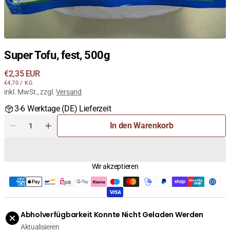
Super Tofu, fest, 500g
Regulärer
€2,35 EUR
STÜCKPREIS
PRO
Preis
€4,70
/
KG
inkl. MwSt., zzgl.
Versand
3-6 Werktage (DE) Lieferzeit
Menge
In den Warenkorb
Menge
Menge
für
für
Super
Super
Tofu,
Tofu,
Wir akzeptieren
fest,
fest,
500g
500g
verringern
erhöhen
Abholverfügbarkeit Konnte Nicht Geladen Werden
Aktualisieren