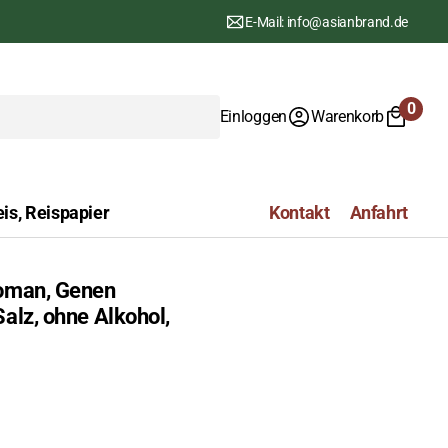
E-Mail: info@asianbrand.de
0
Einloggen
Warenkorb
0
Artike
is, Reispapier
Kontakt
Anfahrt
koman, Genen
alz, ohne Alkohol,