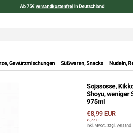
Ab 75€
versandkostenfrei
in Deutschland
rze, Gewürzmischungen
Süßwaren, Snacks
Nudeln, Re
Sojasosse, Kik
aan
Shoyu, weniger S
Öffnen
975ml
Sie
das
Regulärer
€8,99 EUR
Medium
STÜCKPREIS
PRO
€9,22
/
L
Preis
1
inkl. MwSt., zzgl.
Versand
in