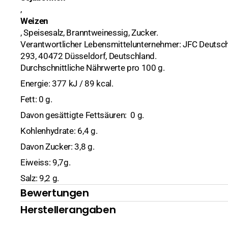
,
Hülsenfrüchte, Nüsse
Kreuzkümmel
Sate
Kochutensilien
Bohnen
Weizen
, Speisesalz, Branntweinessig, Zucker.
Kokosmilch und Milchpulver
Pfeffer
Messer & Co
Kichererbsen
Verantwortlicher Lebensmittelunternehmer: JFC Deutsc
293, 40472 Düsseldorf, Deutschland.
Konserven
Safran
Mörser
Linsen
Fisch, Meeresfrüc
Durchschnittliche Nährwerte pro 100 g.
Energie: 377 kJ / 89 kcal.
Nudeln
Sesam
Ramen Bowl
Mais
Früchte
Fett: 0 g.
Reis
Reiskocher
Gemüse
Basmati
Davon gesättigte Fettsäuren: 0 g.
Reispapier
Wok
Pilze
Duftreis
Kohlenhydrate: 6,4 g.
Davon Zucker: 3,8 g.
Nudelsuppen (instant)
Klebereis
Ente
Eiweiss: 9,7g.
Pflegeprodukte
Sushireis
Gemüse
Salz: 9,2 g.
Bewertungen
Pasten
Huhn
Chilipasten
Herstellerangaben
Saucen
Kimchi
Currypasten
Austernsaucen