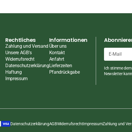
ten
ten
pasten
Rechtliches
Informationen
Abonnieren
Zahlung und Versand
Über uns
Unsere AGB's
Kontakt
Widerrufsrecht
Anfahrt
en
E-
Datenschutzerklärung
Lieferzeiten
Ich stimme dem 
Mail
Haftung
Pfandrückgabe
ch
Newsletter kann 
Impressum
üsse
Datenschutzerklärung
AGB
Widerrufsrecht
Impressum
Zahlung und Ve