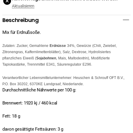
Aktualisieren
Beschreibung
Mix für Erdnußsoße.
Zutaten: Zucker, Gemahlene
Erdnüsse
34%, Gewürze (Chili, Zwiebel,
Zitronengras, Kaffernlimettenblätter), Salz, Dextrose, Hydrolisiertes
pflanzliches Eiweiß (
Sojabohnen
, Mais, Maltodextrin), Modifizierte
Tapiokastärke, Trennmittel E341, Säureregulator E296.
Verantwortlicher Lebensmittelunternehmer: Heuschen & Schrouff OFT B.V.,
P.O. Box 30202, 6370KE Landgraaf, Niederlande.
Durchschnittliche Nährwerte per 100 g:
Brennwert: 1920 kj / 460 kcal
Fett: 18 g
davon gesättigte Fettsäuren: 3 g