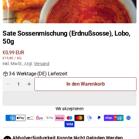
Sate Sossenmischung (Erdnußsosse), Lobo,
50g
Regulärer
€0,99 EUR
STÜCKPREIS
PRO
Preis
€19,80
/
KG
inkl. MwSt., zzgl.
Versand
3-6 Werktage (DE) Lieferzeit
Menge
In den Warenkorb
Menge
Menge
für
für
Sate
Sate
Sossenmischung
Sossenmischung
Wir akzeptieren
(Erdnußsosse),
(Erdnußsosse),
Lobo,
Lobo,
50g
50g
verringern
erhöhen
Abholverfügbarkeit Konnte Nicht Geladen Werden