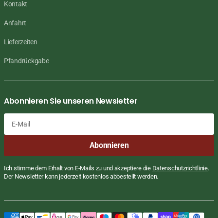
Kontakt
Anfahrt
Lieferzeiten
Pfandrückgabe
Abonnieren Sie unseren Newsletter
E-
Abonnieren
Mail
Ich stimme dem Erhalt von E-Mails zu und akzeptiere die
Datenschutzrichtlinie
.
Der Newsletter kann jederzeit kostenlos abbestellt werden.
Sake Kozaemon Junmai Daiginjo, 16%
Regulärer
€79,50