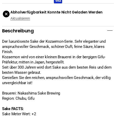
Alk.
Alk.
VOL.,
VOL.,
Abholverfügbarkeit Konnte Nicht Geladen Werden
720ml
720ml
Aktualisieren
verringern
erhöhen
Beschreibung
Der luxuriöseste Sake der Kozaemon-Serie.
Sehr eleganter und
anspruchsvoller Geschmack, schöner Duft, feine Säure, klares
Finish.
Kozaemon wird von einer kleinen Brauerei in der bergigen Gifu-
Präfektur, mitten in Japan, hergestellt.
Seit über 300 Jahren wird dort Sake aus dem besten Reis und dem
besten Wasser gebraut.
Genießen Sie den reichen, anspruchsvollen Geschmack, der völlig
unvergleichbar ist!
Brauerei: Nakashima Sake Brewing
Region: Chubu, Gifu
Sake FACTS:
Sake Meter Wert: +2