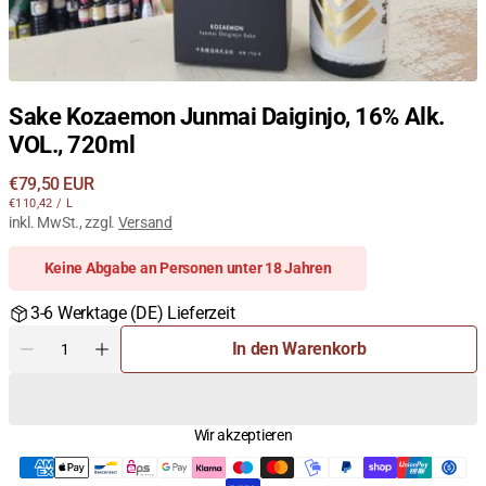
Sake Kozaemon Junmai Daiginjo, 16% Alk.
VOL., 720ml
Regulärer
€79,50 EUR
STÜCKPREIS
PRO
Preis
€110,42
/
L
inkl. MwSt., zzgl.
Versand
Keine Abgabe an Personen unter 18 Jahren
3-6 Werktage (DE) Lieferzeit
Menge
In den Warenkorb
Menge
Menge
für
für
Sake
Sake
Kozaemon
Kozaemon
Wir akzeptieren
Junmai
Junmai
Daiginjo,
Daiginjo,
16%
16%