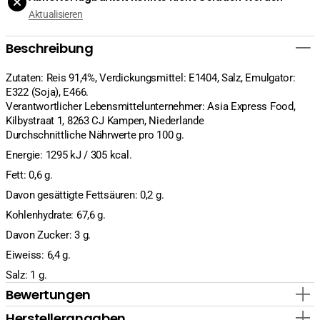
verringern
erhöhen
Aktualisieren
Beschreibung
Zutaten: Reis 91,4%, Verdickungsmittel: E1404, Salz, Emulgator:
E322 (Soja), E466.
Verantwortlicher Lebensmittelunternehmer: Asia Express Food,
Kilbystraat 1, 8263 CJ Kampen, Niederlande
Durchschnittliche Nährwerte pro 100 g.
Energie: 1295 kJ / 305 kcal.
Fett: 0,6 g.
Davon gesättigte Fettsäuren: 0,2 g.
Kohlenhydrate: 67,6 g.
Davon Zucker: 3 g.
Eiweiss: 6,4 g.
Salz: 1 g.
Bewertungen
Herstellerangaben