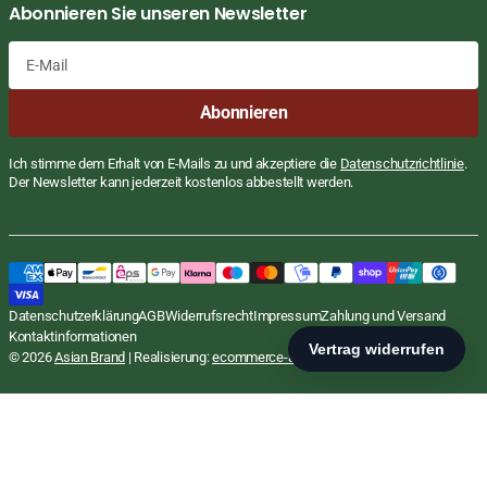
Abonnieren Sie unseren Newsletter
E-
Abonnieren
Mail
Ich stimme dem Erhalt von E-Mails zu und akzeptiere die
Datenschutzrichtlinie
.
Der Newsletter kann jederzeit kostenlos abbestellt werden.
Pho Kho, Reisnudeln, Oh! Ricey, Acecook,
Regulärer
€1,85
Preis
EUR
200g
STÜCKPREIS
PRO
€9,25
/
Datenschutzerklärung
AGB
Widerrufsrecht
Impressum
Zahlung und Versand
inkl. MwSt., zzgl.
Versand
KG
Kontaktinformationen
In den Warenkorb
© 2026
Asian Brand
| Realisierung:
ecommerce-agentur.net