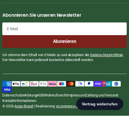
Abonnieren Sie unseren Newsletter
E-
Abonnieren
Mail
Ich stimme dem Erhalt von E-Mails zu und akzeptiere die
Datenschutzrichtlinie
.
Der Newsletter kann jederzeit kostenlos abbestellt werden.
Melone Drink mit Kokosgelee, Mogu
Regulärer
€1,99
Mogu, 320ml
Preis
EUR
STÜCKPREIS
PR
€6,22
/
L
Datenschutzerklärung
AGB
Widerrufsrecht
Impressum
Zahlung und Versand
inkl. MwSt., zzgl.
Versand
Kontaktinformationen
In den Warenkorb
© 2026
Asian Brand
| Realisierung:
ecommerce-agentur.net