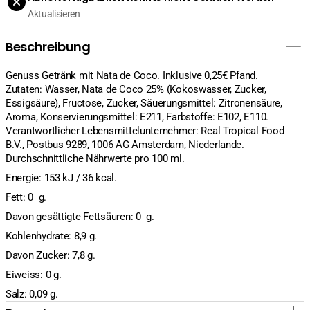
verringern
erhöhen
Aktualisieren
Beschreibung
Genuss Getränk mit Nata de Coco. Inklusive 0,25€ Pfand.
Zutaten: Wasser, Nata de Coco 25% (Kokoswasser, Zucker,
Essigsäure), Fructose, Zucker, Säuerungsmittel: Zitronensäure,
Aroma, Konservierungsmittel: E211, Farbstoffe: E102, E110.
Verantwortlicher Lebensmittelunternehmer: Real Tropical Food
B.V., Postbus 9289, 1006 AG Amsterdam, Niederlande.
Durchschnittliche Nährwerte pro 100 ml.
Energie: 153 kJ / 36 kcal.
Fett: 0 g.
Davon gesättigte Fettsäuren: 0 g.
Kohlenhydrate: 8,9 g.
Davon Zucker: 7,8 g.
Eiweiss: 0 g.
Salz: 0,09 g.