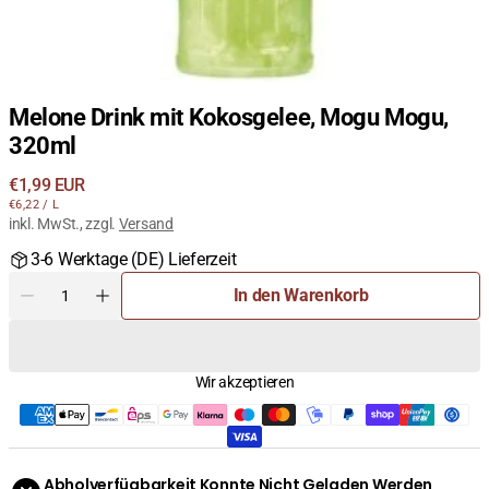
Melone Drink mit Kokosgelee, Mogu Mogu,
320ml
Regulärer
€1,99 EUR
STÜCKPREIS
PRO
Preis
€6,22
/
L
inkl. MwSt., zzgl.
Versand
3-6 Werktage (DE) Lieferzeit
Menge
In den Warenkorb
Menge
Menge
für
für
Melone
Melone
Drink
Drink
Wir akzeptieren
mit
mit
Kokosgelee,
Kokosgelee,
Mogu
Mogu
Mogu,
Mogu,
320ml
320ml
Abholverfügbarkeit Konnte Nicht Geladen Werden