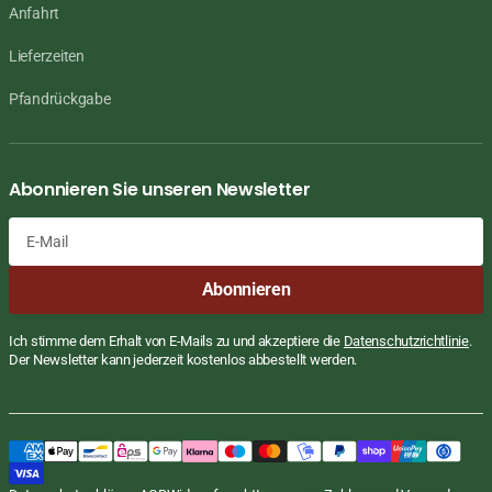
Anfahrt
Lieferzeiten
Pfandrückgabe
Abonnieren Sie unseren Newsletter
E-
Abonnieren
Mail
Ich stimme dem Erhalt von E-Mails zu und akzeptiere die
Datenschutzrichtlinie
.
Der Newsletter kann jederzeit kostenlos abbestellt werden.
Mehrkorn Mischung, Multigetreide,
Regulärer
€4,99
Preis
EUR
Sawat-D, 1kg
STÜCKPREIS
PRO
€4,99
/