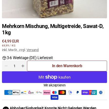
Mehrkorn Mischung, Multigetreide, Sawat-D,
1kg
Regulärer
€4,99 EUR
STÜCKPREIS
PRO
Preis
€4,99
/
KG
inkl. MwSt., zzgl.
Versand
3-6 Werktage (DE) Lieferzeit
Menge
In den Warenkorb
Menge
Menge
für
für
Mehrkorn
Mehrkorn
Mischung,
Mischung,
Wir akzeptieren
Multigetreide,
Multigetreide,
Sawat-
Sawat-
D,
D,
1kg
1kg
verringern
erhöhen
Abholverfügbarkeit Konnte Nicht Geladen Werden