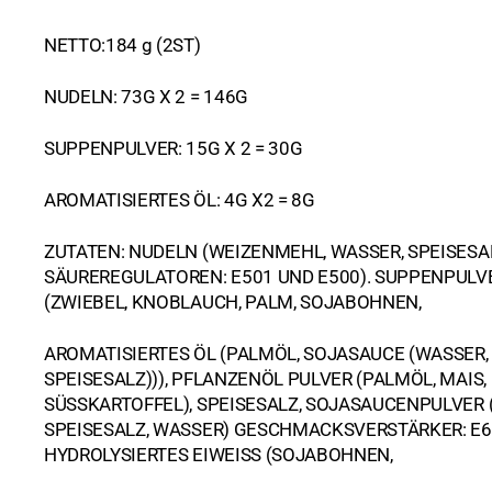
Hülsenfrüchte, Nüsse
Kreuzkümmel
Sate
Kochutensilien
Bohnen
NETTO:184 g (2ST)
Kokosmilch und Milchpulver
Pfeffer
Messer & Co
Kichererbsen
NUDELN: 73G X 2 = 146G
Konserven
Safran
Mörser
Linsen
Fisch, Meeresfrüc
SUPPENPULVER: 15G X 2 = 30G
Nudeln
Sesam
Ramen Bowl
Mais
Früchte
AROMATISIERTES ÖL: 4G X2 = 8G
Reis
Reiskocher
Gemüse
Basmati
ZUTATEN: NUDELN (WEIZENMEHL, WASSER, SPEISESA
SÄUREREGULATOREN: E501 UND E500). SUPPENPUL
Reispapier
Wok
Pilze
Duftreis
(ZWIEBEL, KNOBLAUCH, PALM, SOJABOHNEN,
Nudelsuppen (instant)
Klebereis
Ente
AROMATISIERTES ÖL (PALMÖL, SOJASAUCE (WASSER,
Pflegeprodukte
Sushireis
Gemüse
SPEISESALZ))), PFLANZENÖL PULVER (PALMÖL, MAIS,
SÜSSKARTOFFEL), SPEISESALZ, SOJASAUCENPULVER 
Pasten
Huhn
Chilipasten
SPEISESALZ, WASSER) GESCHMACKSVERSTÄRKER: E6
HYDROLYSIERTES EIWEISS (SOJABOHNEN,
Saucen
Kimchi
Currypasten
Austernsaucen