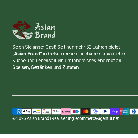
Seien Sie unser Gast! Seit nunmehr 32 Jahren bietet
„Asian Brand“
in Gelsenkirchen Liebhabern asiatischer
Küche und Lebensart ein umfangreiches Angebot an
Speisen, Getränken und Zutaten.
Marutai, Paitan Ramen
Hakata, original, 184g (2
Portionen)
inkl. MwSt., zzgl.
Versand
Regulärer
€3,49 EUR
STÜCKPREIS
PRO
Preis
€19,39
/
KG
© 2026
Asian Brand
| Realisierung:
ecommerce-agentur.net
In den Warenkorb