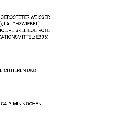
R, GERÖSTETER WEISSER
ten
ten
, LAUCHZWIEBEL).
L, REISKLEIEÖL, ROTE
pasten
DATIONSMITTEL: E306)
en
WEICHTIEREN UND
ch
CA. 3 MIN KOCHEN.
üsse