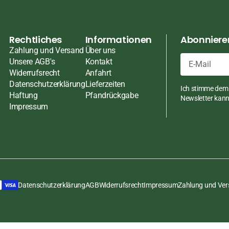
Rechtliches
Informationen
Abonnieren
Zahlung und Versand
Über uns
Unsere AGB's
Kontakt
Widerrufsrecht
Anfahrt
E-
Datenschutzerklärung
Lieferzeiten
Ich stimme dem 
Mail
Haftung
Pfandrückgabe
Newsletter kann 
Impressum
Datenschutzerklärung
AGB
Widerrufsrecht
Impressum
Zahlung und Ve