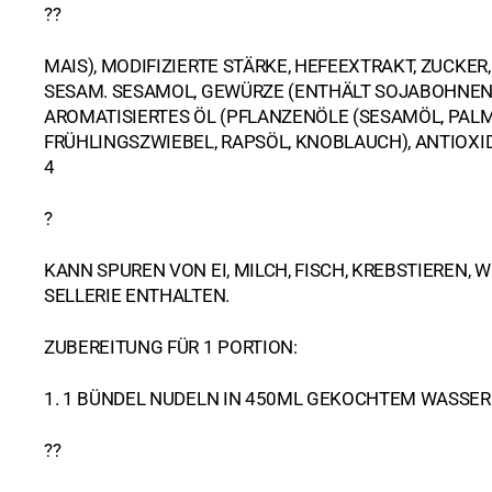
??
Soßen
Meeresfrüchte
Erdnusspasten
Chilisaucen
MAIS), MODIFIZIERTE STÄRKE, HEFEEXTRAKT, ZUCKE
Schuhe
Rind
Fisch, Shrimppas
Fisch, Shrimppas
SESAM. SESAMOL, GEWÜRZE (ENTHÄLT SOJABOHNEN)
AROMATISIERTES ÖL (PFLANZENÖLE (SESAMÖL, PALMÖ
Shirataki und Konjak
Schwein
Fleisch, Geflügel
Sojasoßen
FRÜHLINGSZWIEBEL, RAPSÖL, KNOBLAUCH), ANTIOXI
4
Tofu, Mehl, Zucker
Senf
Sonstige Saucen
Mehl
?
Süßwaren, Snacks
Tamarinden Past
Tofu
Bonbon
KANN SPUREN VON EI, MILCH, FISCH, KREBSTIEREN, 
Wasabi Pasten
Zucker
Dessert / Nachtis
SELLERIE ENTHALTEN.
Früchte
ZUBEREITUNG FÜR 1 PORTION:
Gebäck, Kräcker
1. 1 BÜNDEL NUDELN IN 450ML GEKOCHTEM WASSER 
Hülsenfrüchte, N
??
Meeresfrüchte