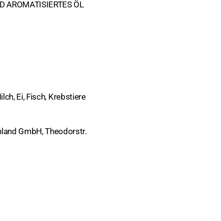
D AROMATISIERTES ÖL
kuchen
lch, Ei, Fisch, Krebstiere
hland GmbH, Theodorstr.