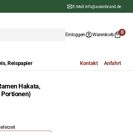
E-Mail: info@asianbrand.de
0
Einloggen
Warenkorb
0
Artike
is, Reispapier
Kontakt
Anfahrt
 Ramen Hakata,
2 Portionen)
eferzeit