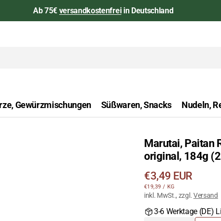
Ab 75€
versandkostenfrei
in Deutschland
rze, Gewürzmischungen
Süßwaren, Snacks
Nudeln, Re
Marutai, Paitan
aan
original, 184g (
Öffnen
Sie
Regulärer
€3,49 EUR
das
STÜCKPREIS
PRO
€19,39
/
KG
Preis
Medium
inkl. MwSt., zzgl.
Versand
1
3-6 Werktage (DE) Li
in