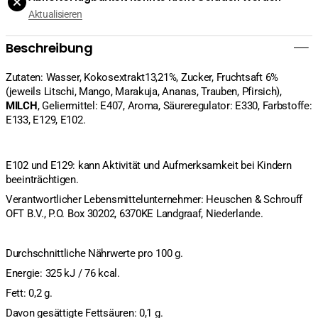
480g
480g
Aktualisieren
verringern
erhöhen
Beschreibung
Zutaten: Wasser, Kokosextrakt13,21%, Zucker, Fruchtsaft 6%
(jeweils Litschi, Mango, Marakuja, Ananas, Trauben, Pfirsich),
MILCH
, Geliermittel: E407, Aroma, Säureregulator: E330, Farbstoffe:
E133, E129, E102.
E102 und E129: kann Aktivität und Aufmerksamkeit bei Kindern
beeinträchtigen.
Verantwortlicher Lebensmittelunternehmer: Heuschen & Schrouff
OFT B.V., P.O. Box 30202, 6370KE Landgraaf, Niederlande.
Durchschnittliche Nährwerte pro 100 g.
Energie: 325 kJ / 76 kcal.
Fett: 0,2 g.
Davon gesättigte Fettsäuren: 0,1 g.