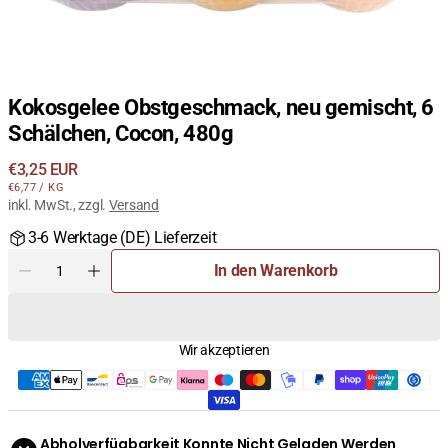
Kokosgelee Obstgeschmack, neu gemischt, 6
Schälchen, Cocon, 480g
Regulärer
€3,25 EUR
STÜCKPREIS
PRO
Preis
€6,77
/
KG
inkl. MwSt., zzgl.
Versand
3-6 Werktage (DE) Lieferzeit
Menge
In den Warenkorb
Menge
Menge
für
für
Kokosgelee
Kokosgelee
Obstgeschmack,
Obstgeschmack,
Wir akzeptieren
neu
neu
gemischt,
gemischt,
6
6
Schälchen,
Schälchen,
Cocon,
Cocon,
Abholverfügbarkeit Konnte Nicht Geladen Werden