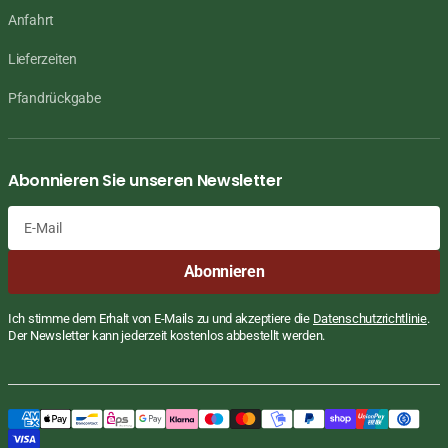
Anfahrt
Lieferzeiten
Pfandrückgabe
Abonnieren Sie unseren Newsletter
E-
Abonnieren
Mail
Ich stimme dem Erhalt von E-Mails zu und akzeptiere die
Datenschutzrichtlinie
.
Der Newsletter kann jederzeit kostenlos abbestellt werden.
Kokosgelee Obstgeschmack, neu gemischt,
Reguläre
€3,25
Preis
EUR
6 Schälchen, Cocon, 480g