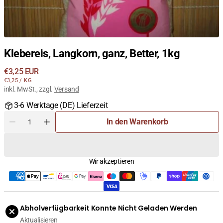
Klebereis, Langkorn, ganz, Better, 1kg
Regulärer
€3,25 EUR
STÜCKPREIS
PRO
Preis
€3,25
/
KG
inkl. MwSt., zzgl.
Versand
3-6 Werktage (DE) Lieferzeit
Menge
In den Warenkorb
Menge
Menge
für
für
Klebereis,
Klebereis,
Langkorn,
Langkorn,
Wir akzeptieren
ganz,
ganz,
Better,
Better,
1kg
1kg
verringern
erhöhen
Abholverfügbarkeit Konnte Nicht Geladen Werden
Aktualisieren