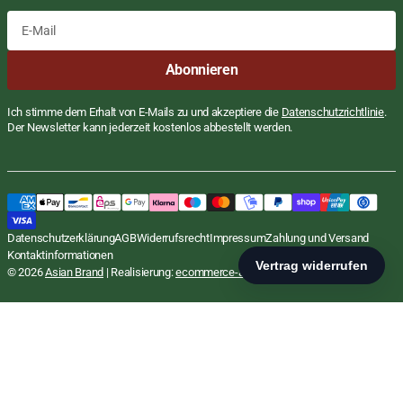
E-
Abonnieren
Mail
Ich stimme dem Erhalt von E-Mails zu und akzeptiere die
Datenschutzrichtlinie
.
Der Newsletter kann jederzeit kostenlos abbestellt werden.
Klebereis, Langkorn, ganz, Better, 1kg
Regulärer
€3,25 EUR
Datenschutzerklärung
AGB
Widerrufsrecht
Impressum
Zahlung und Versand
STÜCKPREIS
PRO
Preis
€3,25
/
KG
inkl. MwSt., zzgl.
Versand
Kontaktinformationen
In den Warenkorb
© 2026
Asian Brand
| Realisierung:
ecommerce-agentur.net