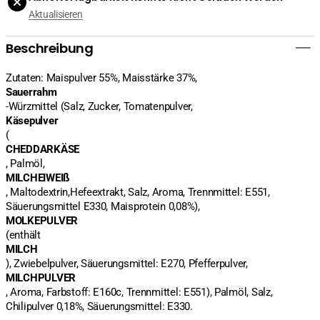
115g
115g
Aktualisieren
verringern
erhöhen
Beschreibung
Zutaten: Maispulver 55%, Maisstärke 37%,
Sauerrahm
-Würzmittel (Salz, Zucker, Tomatenpulver,
Käsepulver
(
CHEDDARKÄSE
, Palmöl,
MILCHEIWEIß
, Maltodextrin,Hefeextrakt, Salz, Aroma, Trennmittel: E551,
Säuerungsmittel E330, Maisprotein 0,08%),
MOLKEPULVER
(enthält
MILCH
), Zwiebelpulver, Säuerungsmittel: E270, Pfefferpulver,
MILCHPULVER
, Aroma, Farbstoff: E160c, Trennmittel: E551), Palmöl, Salz,
Chilipulver 0,18%, Säuerungsmittel: E330.