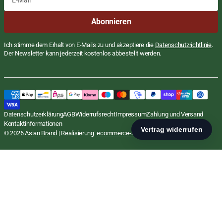
E-
Abonnieren
Mail
Ich stimme dem Erhalt von E-Mails zu und akzeptiere die
Datenschutzrichtlinie
.
Der Newsletter kann jederzeit kostenlos abbestellt werden.
japanische Reiskraecker, Chilli Mais Kaese
Regulärer
€1,99
Preis
EUR
Crackers, GT, 115g
STÜCKPRE
€17,30
/
Datenschutzerklärung
AGB
Widerrufsrecht
Impressum
Zahlung und Versand
inkl. MwSt., zzgl.
Versand
PRO
KG
Kontaktinformationen
In den Warenkorb
© 2026
Asian Brand
| Realisierung:
ecommerce-agentur.net