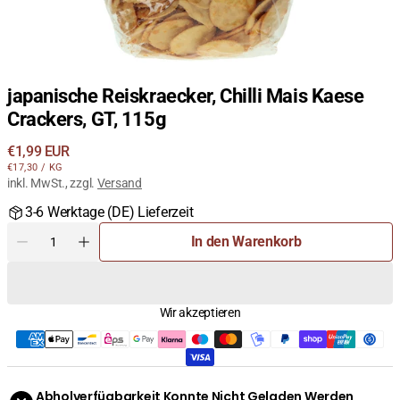
japanische Reiskraecker, Chilli Mais Kaese
Crackers, GT, 115g
Regulärer
€1,99 EUR
STÜCKPREIS
PRO
Preis
€17,30
/
KG
inkl. MwSt., zzgl.
Versand
3-6 Werktage (DE) Lieferzeit
Menge
In den Warenkorb
Menge
Menge
für
für
japanische
japanische
Reiskraecker,
Reiskraecker,
Wir akzeptieren
Chilli
Chilli
Mais
Mais
Kaese
Kaese
Crackers,
Crackers,
GT,
GT,
Abholverfügbarkeit Konnte Nicht Geladen Werden