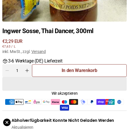
Ingwer Sosse, Thai Dancer, 300ml
Regulärer
€2,29 EUR
STÜCKPREIS
PRO
Preis
€7,63
/
L
inkl. MwSt., zzgl.
Versand
3-6 Werktage (DE) Lieferzeit
Menge
In den Warenkorb
Menge
Menge
für
für
Ingwer
Ingwer
Sosse,
Sosse,
Wir akzeptieren
Thai
Thai
Dancer,
Dancer,
300ml
300ml
verringern
erhöhen
Abholverfügbarkeit Konnte Nicht Geladen Werden
Aktualisieren