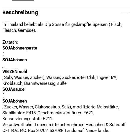
Beschreibung
In Thailand beliebt als Dip Sosse für gedämpfte Speisen ( Fisch,
Fleisch, Gemüse).
Zutaten:
SOJAbohnenpaste
(
SOJAbohnen
,
WEIZENmehl
, Salz, Wasser, Zucker), Wasser, Zucker, roter Chili, Ingwer 6%,
Knoblauch, Branntweinessig, süße
SOJAsauce
(
SOJAbohnen
, Zucker, Wasser, Glukosesirup, Salz), modifizierte Maisstärke,
Stabilisator: E415, Geschmacksverstärker: E621,
Konservierungsstoff: E211.
Verantwortlicher Lebensmittelunternehmer: Heuschen & Schrouff
OFT B.V., P.O. Box 30202, 6370KE Landgraaf, Niederlande.