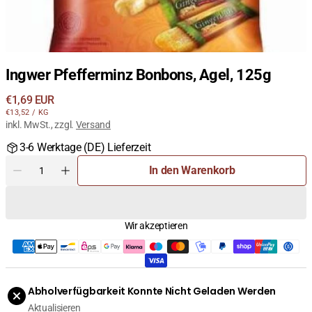
Ingwer Pfefferminz Bonbons, Agel, 125g
Regulärer
€1,69 EUR
STÜCKPREIS
PRO
Preis
€13,52
/
KG
inkl. MwSt., zzgl.
Versand
3-6 Werktage (DE) Lieferzeit
Menge
In den Warenkorb
Menge
Menge
für
für
Ingwer
Ingwer
Pfefferminz
Pfefferminz
Wir akzeptieren
Bonbons,
Bonbons,
Agel,
Agel,
125g
125g
verringern
erhöhen
Abholverfügbarkeit Konnte Nicht Geladen Werden
Aktualisieren