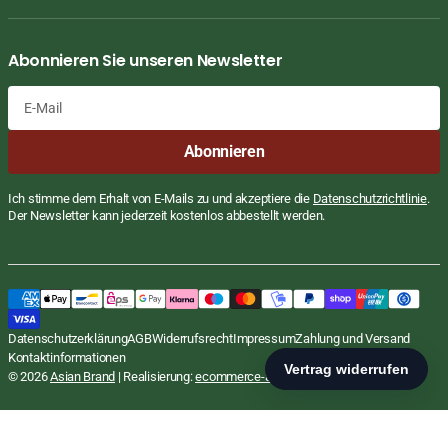
Abonnieren Sie unseren Newsletter
E-
Abonnieren
Mail
Ich stimme dem Erhalt von E-Mails zu und akzeptiere die
Datenschutzrichtlinie
.
Der Newsletter kann jederzeit kostenlos abbestellt werden.
Indisches Fertiggericht, Baigan Bharta,
Regulärer
€2,95
Preis
EUR
Ashoka, 280g
STÜCKPREI
PR
€10,54
/
Datenschutzerklärung
AGB
Widerrufsrecht
Impressum
Zahlung und Versand
inkl. MwSt., zzgl.
Versand
KG
Kontaktinformationen
In den Warenkorb
© 2026
Asian Brand
| Realisierung:
ecommerce-agentur.net