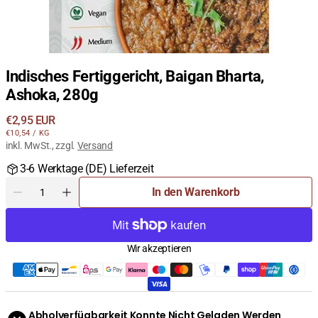
Indisches Fertiggericht, Baigan Bharta,
Ashoka, 280g
Regulärer
€2,95 EUR
STÜCKPREIS
PRO
Preis
€10,54
/
KG
inkl. MwSt., zzgl.
Versand
3-6 Werktage (DE) Lieferzeit
Menge
In den Warenkorb
Menge
Menge
für
für
Indisches
Indisches
Fertiggericht,
Fertiggericht,
Wir akzeptieren
Baigan
Baigan
Bharta,
Bharta,
Ashoka,
Ashoka,
280g
280g
verringern
erhöhen
Abholverfügbarkeit Konnte Nicht Geladen Werden