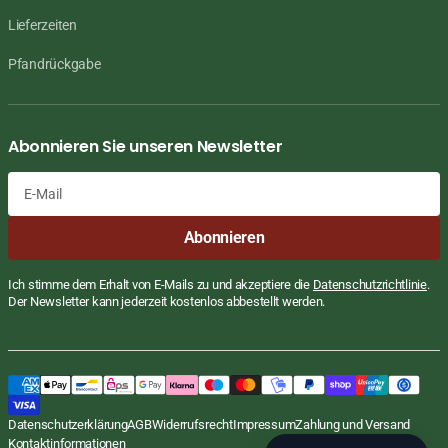
Lieferzeiten
Pfandrückgabe
Abonnieren Sie unseren Newsletter
E-
Abonnieren
Mail
Ich stimme dem Erhalt von E-Mails zu und akzeptiere die
Datenschutzrichtlinie
.
Der Newsletter kann jederzeit kostenlos abbestellt werden.
Hot & Spicy, Jumbo, Mama, 1x90g
Regulärer
€1,25 EUR
Datenschutzerklärung
AGB
Widerrufsrecht
Impressum
Zahlung und Versand
STÜCKPREIS
PRO
Preis
€13,89
/
KG
inkl. MwSt., zzgl.
Versand
Kontaktinformationen