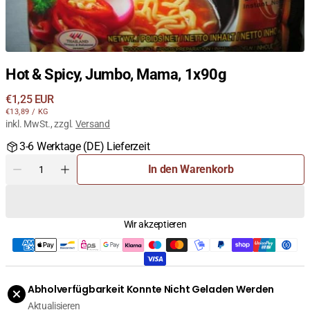
Hot & Spicy, Jumbo, Mama, 1x90g
Regulärer
€1,25 EUR
STÜCKPREIS
PRO
Preis
€13,89
/
KG
inkl. MwSt., zzgl.
Versand
3-6 Werktage (DE) Lieferzeit
Menge
In den Warenkorb
Menge
Menge
für
für
Hot
Hot
&amp;
&amp;
Wir akzeptieren
Spicy,
Spicy,
Jumbo,
Jumbo,
Mama,
Mama,
1x90g
1x90g
verringern
erhöhen
Abholverfügbarkeit Konnte Nicht Geladen Werden
Aktualisieren