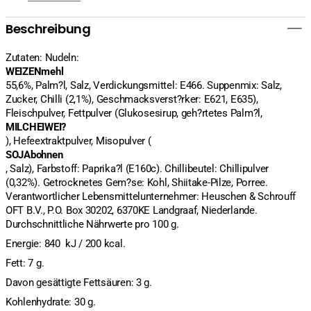
Beschreibung
Zutaten: Nudeln:
WEIZENmehl
55,6%, Palm?l, Salz, Verdickungsmittel: E466. Suppenmix: Salz,
Zucker, Chilli (2,1%), Geschmacksverst?rker: E621, E635),
Fleischpulver, Fettpulver (Glukosesirup, geh?rtetes Palm?l,
MILCHEIWEI?
), Hefeextraktpulver, Misopulver (
SOJAbohnen
, Salz), Farbstoff: Paprika?l (E160c). Chillibeutel: Chillipulver
(0,32%). Getrocknetes Gem?se: Kohl, Shiitake-Pilze, Porree.
Verantwortlicher Lebensmittelunternehmer: Heuschen & Schrouff
OFT B.V., P.O. Box 30202, 6370KE Landgraaf, Niederlande.
Durchschnittliche Nährwerte pro 100 g.
Energie: 840 kJ / 200 kcal.
Fett: 7 g.
Davon gesättigte Fettsäuren: 3 g.
Kohlenhydrate: 30 g.