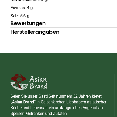
Soßen
Meeresfrüchte
Erdnusspasten
Chilisaucen
Eiweiss: 4 g.
Salz: 5,6 g.
Schuhe
Rind
Fisch, Shrimppas
Fisch, Shrimppas
Bewertungen
Shirataki und Konjak
Schwein
Fleisch, Geflügel
Sojasoßen
Herstellerangaben
Tofu, Mehl, Zucker
Senf
Sonstige Saucen
Mehl
Süßwaren, Snacks
Tamarinden Past
Tofu
Bonbon
Wasabi Pasten
Zucker
Dessert / Nachtis
Früchte
Gebäck, Kräcker
Seien Sie unser Gast! Seit nunmehr 32 Jahren bietet
Hülsenfrüchte, N
„Asian Brand“
in Gelsenkirchen Liebhabern asiatischer
Küche und Lebensart ein umfangreiches Angebot an
Meeresfrüchte
Speisen, Getränken und Zutaten.