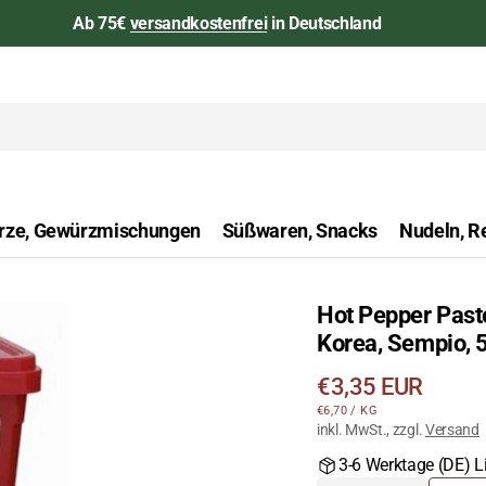
Ab 75€
versandkostenfrei
in Deutschland
rze, Gewürzmischungen
Süßwaren, Snacks
Nudeln, Re
Hot Pepper Past
aan
Korea, Sempio, 
Öffnen
Sie
Regulärer
€3,35 EUR
das
STÜCKPREIS
PRO
€6,70
/
KG
Preis
Medium
inkl. MwSt., zzgl.
Versand
1
3-6 Werktage (DE) Li
in