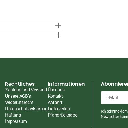
ten
ten
pasten
en
ch
Rechtliches
Informationen
Abonnieren
Zahlung und Versand
Über uns
Unsere AGB's
Kontakt
Widerrufsrecht
Anfahrt
E-
üsse
Datenschutzerklärung
Lieferzeiten
Ich stimme dem 
Mail
Haftung
Pfandrückgabe
Newsletter kann 
Impressum