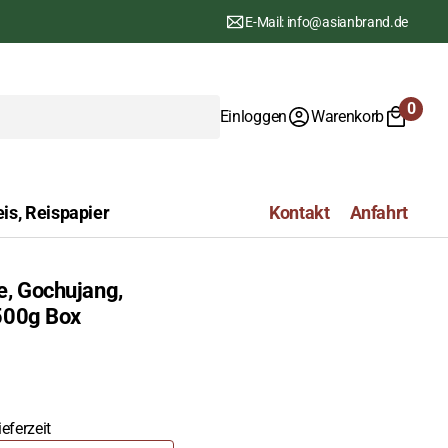
E-Mail: info@asianbrand.de
0
Einloggen
Warenkorb
0
Artike
is, Reispapier
Kontakt
Anfahrt
e, Gochujang,
500g Box
eferzeit