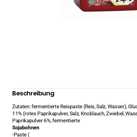
Geschenkartikel
Reis
Alkoholfreie Getränke
Suppe
Alkoholische Getränke
Bier
natürliches Kokoswasser
Spirituosen, Sake
Tee
Wein, Pflaumenw
Getrocknete Lebensmittel
Fisch, Meeresfrüc
Beschreibung
Brühwürfel und Bouillon
Fleisch
Zutaten: fermentierte Reispaste (Reis, Salz, Wasser), Gluc
Gewürze
Gemüse, Früchte
Chili
11% (rotes Paprikapulver, Salz, Knoblauch, Zwiebel, Wass
Paprikapulver 6%, fermentierte
Gewürzmischungen
Pilze
Curry
Curry
Sojabohnen
Haushaltswaren
Tofu, Soja
Koriander
Fleisch, Fisch, Ge
Alles für den Tisc
-Paste (