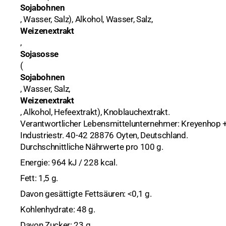
Sojabohnen
Hülsenfrüchte, Nüsse
Kreuzkümmel
Sate
Kochutensilien
Bohnen
, Wasser, Salz), Alkohol, Wasser, Salz,
Weizenextrakt
Kokosmilch und Milchpulver
Pfeffer
Messer & Co
Kichererbsen
,
Sojasosse
Konserven
Safran
Mörser
Linsen
Fisch, Meeresfrüc
(
Sojabohnen
Nudeln
Sesam
Ramen Bowl
Mais
Früchte
, Wasser, Salz,
Weizenextrakt
Reis
Reiskocher
Gemüse
Basmati
, Alkohol, Hefeextrakt), Knoblauchextrakt.
Verantwortlicher Lebensmittelunternehmer: Kreyenhop
Reispapier
Wok
Pilze
Duftreis
Industriestr. 40-42 28876 Oyten, Deutschland.
Durchschnittliche Nährwerte pro 100 g.
Nudelsuppen (instant)
Klebereis
Ente
Energie: 964 kJ / 228 kcal.
Pflegeprodukte
Sushireis
Gemüse
Fett: 1,5 g.
Davon gesättigte Fettsäuren: <0,1 g.
Pasten
Huhn
Chilipasten
Kohlenhydrate: 48 g.
Saucen
Kimchi
Currypasten
Austernsaucen
Davon Zucker: 23 g.