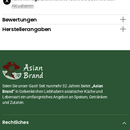
10ml,
10ml,
Aktualisieren
Indien
Indien
verringern
erhöhen
Bewertungen
Herstellerangaben
Seien Sie unser Gast! Seit nunmehr 32 Jahren bietet
„Asian
Brand“
in Gelsenkirchen Liebhabern asiatischer Küche und
Lebensart ein umfangreiches Angebot an Speisen, Getränken
und Zutaten.
Rechtliches