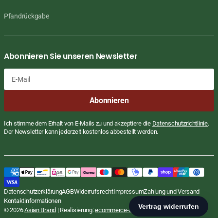
Pfandrückgabe
Abonnieren Sie unseren Newsletter
E-
Abonnieren
Mail
Ich stimme dem Erhalt von E-Mails zu und akzeptiere die
Datenschutzrichtlinie
.
Der Newsletter kann jederzeit kostenlos abbestellt werden.
Goloka - Srilankan Cinnamon, Zimt, reines
Reguläre
€2,49
Preis
EUR
Aromaoel, 10ml, Indien
STÜCKPRE
€249,00
Datenschutzerklärung
AGB
Widerrufsrecht
Impressum
Zahlung und Versand
inkl. MwSt., zzgl.
Versand
PRO
/
L
Kontaktinformationen
In den Warenkorb
© 2026
Asian Brand
| Realisierung:
ecommerce-agentur.net