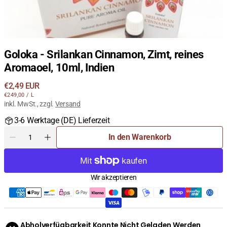
Goloka - Srilankan Cinnamon, Zimt, reines
Aromaoel, 10ml, Indien
Regulärer
€2,49 EUR
STÜCKPREIS
PRO
Preis
€249,00
/
L
inkl. MwSt., zzgl.
Versand
3-6 Werktage (DE) Lieferzeit
Menge
In den Warenkorb
Menge
Menge
für
für
Goloka
Goloka
-
-
Wir akzeptieren
Srilankan
Srilankan
Cinnamon,
Cinnamon,
Zimt,
Zimt,
reines
reines
Aromaoel,
Aromaoel,
Abholverfügbarkeit Konnte Nicht Geladen Werden