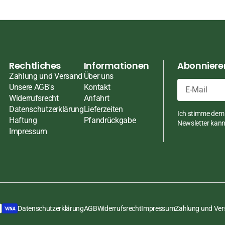
ten
ten
pasten
Rechtliches
Informationen
Abonnieren
Zahlung und Versand
Über uns
Unsere AGB's
Kontakt
Widerrufsrecht
Anfahrt
en
E-
Datenschutzerklärung
Lieferzeiten
Ich stimme dem 
Mail
Haftung
Pfandrückgabe
ch
Newsletter kann 
Impressum
üsse
Datenschutzerklärung
AGB
Widerrufsrecht
Impressum
Zahlung und Ve