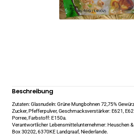
Geschenkartikel
Reis
Alkoholfreie Getränke
Suppe
Alkoholische Getränke
Bier
natürliches Kokoswasser
Spirituosen, Sake
Tee
Wein, Pflaumenw
Getrocknete Lebensmittel
Fisch, Meeresfrüc
Beschreibung
Brühwürfel und Bouillon
Fleisch
Zutaten: Glasnudeln: Grüne Mungbohnen 72,75% Gewürzz
Gewürze
Gemüse, Früchte
Chili
Zucker, Pfefferpulver, Geschmacksverstärker: E621, E62
Porree, Farbstoff: E150a.
Gewürzmischungen
Pilze
Curry
Curry
Verantwortlicher Lebensmittelunternehmer: Heuschen & S
Haushaltswaren
Tofu, Soja
Koriander
Fleisch, Fisch, Ge
Alles für den Tisc
Box 30202, 6370KE Landgraaf, Niederlande.