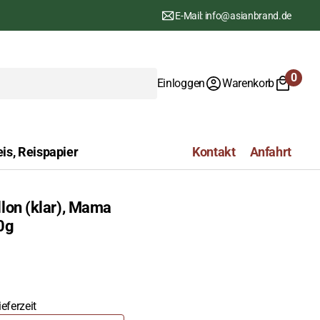
E-Mail: info@asianbrand.de
0
Einloggen
Warenkorb
0
Artike
is, Reispapier
Kontakt
Anfahrt
lon (klar), Mama
0g
eferzeit