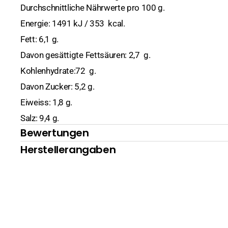
Durchschnittliche Nährwerte pro 100 g.
Hülsenfrüchte, Nüsse
Kreuzkümmel
Sate
Kochutensilien
Bohnen
Energie: 1491 kJ / 353 kcal.
Fett: 6,1 g.
Kokosmilch und Milchpulver
Pfeffer
Messer & Co
Kichererbsen
Davon gesättigte Fettsäuren: 2,7 g.
Konserven
Safran
Mörser
Linsen
Fisch, Meeresfrüc
Kohlenhydrate:72 g.
Nudeln
Sesam
Ramen Bowl
Mais
Früchte
Davon Zucker: 5,2 g.
Eiweiss: 1,8 g.
Reis
Reiskocher
Gemüse
Basmati
Salz: 9,4 g.
Reispapier
Wok
Pilze
Duftreis
Bewertungen
Herstellerangaben
Nudelsuppen (instant)
Klebereis
Ente
Pflegeprodukte
Sushireis
Gemüse
Pasten
Huhn
Chilipasten
Saucen
Kimchi
Currypasten
Austernsaucen