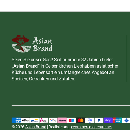
Soßen
Meeresfrüchte
Erdnusspasten
Chilisaucen
Schuhe
Rind
Fisch, Shrimppas
Fisch, Shrimppas
Shirataki und Konjak
Schwein
Fleisch, Geflügel
Sojasoßen
Tofu, Mehl, Zucker
Senf
Sonstige Saucen
Mehl
Süßwaren, Snacks
Tamarinden Past
Tofu
Bonbon
Seien Sie unser Gast! Seit nunmehr 32 Jahren bietet
„Asian Brand“
in Gelsenkirchen Liebhabern asiatischer
Wasabi Pasten
Zucker
Dessert / Nachtis
Küche und Lebensart ein umfangreiches Angebot an
Speisen, Getränken und Zutaten.
Früchte
Glasnudeln Bouillon (klar),
Gebäck, Kräcker
Mama Thai Food, 30x40g
Hülsenfrüchte, N
inkl. MwSt., zzgl.
Versand
Regulärer
€19,80 EUR
STÜCKPREIS
PRO
Preis
€16,50
/
KG
Meeresfrüchte
© 2026
Asian Brand
| Realisierung:
ecommerce-agentur.net
In den Warenkorb