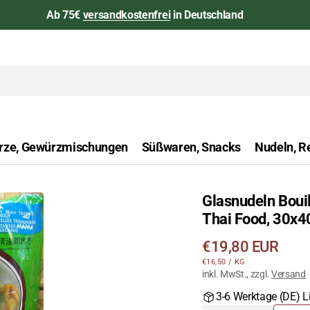
Ab 75€
versandkostenfrei
in Deutschland
rze, Gewürzmischungen
Süßwaren, Snacks
Nudeln, Re
Glasnudeln Bouil
aan
Thai Food, 30x4
Öffnen
Sie
Regulärer
€19,80 EUR
das
STÜCKPREIS
PRO
€16,50
/
KG
Preis
Medium
inkl. MwSt., zzgl.
Versand
1
3-6 Werktage (DE) Li
in