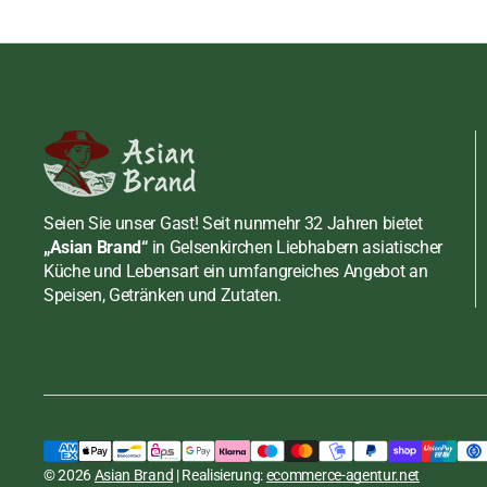
Soßen
Meeresfrüchte
Erdnusspasten
Chilisaucen
Schuhe
Rind
Fisch, Shrimppas
Fisch, Shrimppas
Shirataki und Konjak
Schwein
Fleisch, Geflügel
Sojasoßen
Tofu, Mehl, Zucker
Senf
Sonstige Saucen
Mehl
Süßwaren, Snacks
Tamarinden Past
Tofu
Bonbon
Seien Sie unser Gast! Seit nunmehr 32 Jahren bietet
„Asian Brand“
in Gelsenkirchen Liebhabern asiatischer
Wasabi Pasten
Zucker
Dessert / Nachtis
Küche und Lebensart ein umfangreiches Angebot an
Speisen, Getränken und Zutaten.
Früchte
getrockneter Eidechsenfisch,
Gebäck, Kräcker
Kho Ca Muoi, BDMP, 200g
Hülsenfrüchte, N
inkl. MwSt., zzgl.
Versand
Regulärer
€5,75 EUR
STÜCKPREIS
PRO
Preis
€28,75
/
KG
Meeresfrüchte
© 2026
Asian Brand
| Realisierung:
ecommerce-agentur.net
In den Warenkorb