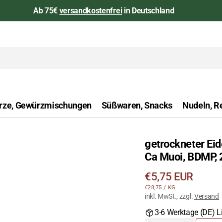
Ab 75€
versandkostenfrei
in Deutschland
rze, Gewürzmischungen
Süßwaren, Snacks
Nudeln, Re
getrockneter Ei
aan
Ca Muoi, BDMP,
Öffnen
Sie
Regulärer
€5,75 EUR
das
STÜCKPREIS
PRO
€28,75
/
KG
Preis
Medium
inkl. MwSt., zzgl.
Versand
1
3-6 Werktage (DE) Li
in