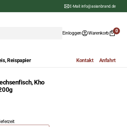
E-Mail: info@asianbrand.de
0
Einloggen
Warenkorb
0
Artike
is, Reispapier
Kontakt
Anfahrt
dechsenfisch, Kho
 200g
eferzeit