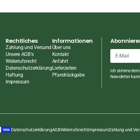
ten
ten
pasten
Rechtliches
Informationen
Abonnieren
Zahlung und Versand
Über uns
Unsere AGB's
Kontakt
Widerrufsrecht
Anfahrt
en
E-
Datenschutzerklärung
Lieferzeiten
Ich stimme dem 
Mail
Haftung
Pfandrückgabe
ch
Newsletter kann 
Impressum
üsse
Datenschutzerklärung
AGB
Widerrufsrecht
Impressum
Zahlung und Ve