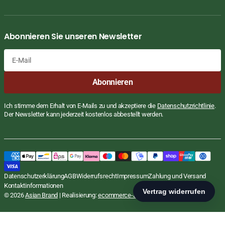
Abonnieren Sie unseren Newsletter
E-
Abonnieren
Mail
Ich stimme dem Erhalt von E-Mails zu und akzeptiere die
Datenschutzrichtlinie
.
Der Newsletter kann jederzeit kostenlos abbestellt werden.
Gedämpfte Saba Bananen, ganz,
Reguläre
€3,39
Preis
EUR
tiefgefroren, Golden Saba, 454g
STÜCKPRE
PR
€7,47
/
Datenschutzerklärung
AGB
Widerrufsrecht
Impressum
Zahlung und Versand
inkl. MwSt., zzgl.
Versand
KG
Kontaktinformationen
In den Warenkorb
© 2026
Asian Brand
| Realisierung:
ecommerce-agentur.net