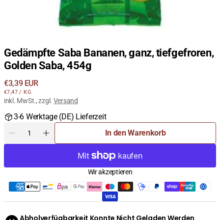
Gedämpfte Saba Bananen, ganz, tiefgefroren,
Golden Saba, 454g
Regulärer
€3,39 EUR
STÜCKPREIS
PRO
Preis
€7,47
/
KG
inkl. MwSt., zzgl.
Versand
3-6 Werktage (DE) Lieferzeit
Menge
In den Warenkorb
Menge
Menge
für
für
Gedämpfte
Gedämpfte
Saba
Saba
Wir akzeptieren
Bananen,
Bananen,
ganz,
ganz,
tiefgefroren,
tiefgefroren,
Golden
Golden
Saba,
Saba,
Abholverfügbarkeit Konnte Nicht Geladen Werden