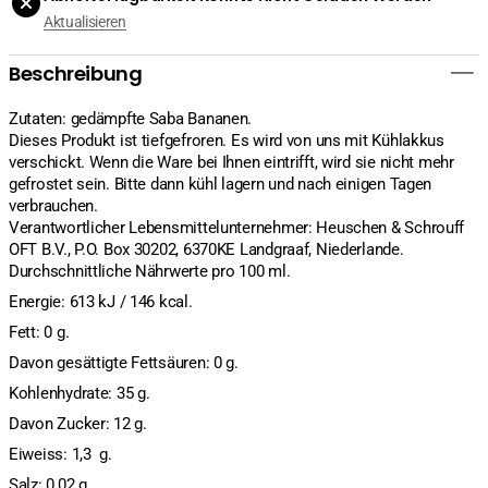
454g
454g
Aktualisieren
verringern
erhöhen
Beschreibung
Zutaten: gedämpfte Saba Bananen.
Dieses Produkt ist tiefgefroren. Es wird von uns mit Kühlakkus
verschickt. Wenn die Ware bei Ihnen eintrifft, wird sie nicht mehr
gefrostet sein. Bitte dann kühl lagern und nach einigen Tagen
verbrauchen.
Verantwortlicher Lebensmittelunternehmer: Heuschen & Schrouff
OFT B.V., P.O. Box 30202, 6370KE Landgraaf, Niederlande.
Durchschnittliche Nährwerte pro 100 ml.
Energie: 613 kJ / 146 kcal.
Fett: 0 g.
Davon gesättigte Fettsäuren: 0 g.
Kohlenhydrate: 35 g.
Davon Zucker: 12 g.
Eiweiss: 1,3 g.
Salz: 0,02 g.