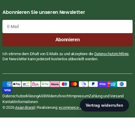
Abonnieren Sie unseren Newsletter
E-
Abonnieren
Mail
Ich stimme dem Erhalt von E-Mails zu und akzeptiere die
Datenschutzrichtlinie
.
Der Newsletter kann jederzeit kostenlos abbestellt werden.
Garnelen Paste, Shrimp Paste, Kapi,
Regulärer
€1,89
Preis
EUR
Pantai, 100g
STÜCKPREIS
PR
€18,90
/
Datenschutzerklärung
AGB
Widerrufsrecht
Impressum
Zahlung und Versand
inkl. MwSt., zzgl.
Versand
KG
Kontaktinformationen
In den Warenkorb
© 2026
Asian Brand
| Realisierung:
ecommerce-agentur.net