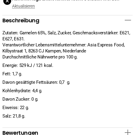
verringern
erhöhen
Aktualisieren
Beschreibung
Zutaten: Garnelen 65%, Salz, Zucker, Geschmacksverstärker: E621,
E627, E631.
Verantwortlicher Lebensmittelunternehmer: Asia Express Food,
Kilbystraat 1, 8263 CJ Kampen, Niederlande
Durchschnittliche Nährwerte pro 100 g.
Energie: 529 kJ / 121 kcal.
Fett: 1,7 g.
Davon gesättigte Fettsäuren: 0,7 g.
Kohlenhydrate: 4,4 g.
Davon Zucker: 0 g.
Eiweiss: 22 g.
Salz: 21,8 g.
Bewertungen