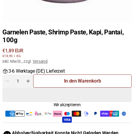
Garnelen Paste, Shrimp Paste, Kapi, Pantai,
100g
Regulärer
€1,89 EUR
STÜCKPREIS
PRO
Preis
€18,90
/
KG
inkl. MwSt., zzgl.
Versand
3-6 Werktage (DE) Lieferzeit
Menge
In den Warenkorb
Menge
Menge
für
für
Garnelen
Garnelen
Paste,
Paste,
Wir akzeptieren
Shrimp
Shrimp
Paste,
Paste,
Kapi,
Kapi,
Pantai,
Pantai,
100g
100g
Abholverfügbarkeit Konnte Nicht Geladen Werden