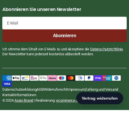
Abonnieren Sie unseren Newsletter
E-
Abonnieren
Mail
Ich stimme dem Erhalt von E-Mails zu und akzeptiere die
Datenschutzrichtlinie
.
Der Newsletter kann jederzeit kostenlos abbestellt werden.
Eingelegte Gouramy Fischpaste, Mam Ca
Reguläre
€4,33
Preis
EUR
Sac Xay, Minh Ha, 200g
STÜCKPRE
€21,65
Datenschutzerklärung
AGB
Widerrufsrecht
Impressum
Zahlung und Versand
inkl. MwSt., zzgl.
Versand
PRO
/
KG
Kontaktinformationen
In den Warenkorb
© 2026
Asian Brand
| Realisierung:
ecommerce-agentur.net