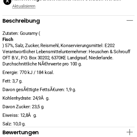
Minh
Minh
Aktualisieren
Ha,
Ha,
200g
200g
verringern
erhöhen
Beschreibung
Zutaten: Gouramy (
Fisch
) 57%, Salz, Zucker, Reismehl, Konservierungsmittel: E202
Verantwortlicher Lebensmittelunternehmer: Heuschen & Schrouff
OFT B.V., P.O. Box 30202, 6370KE Landgraaf, Niederlande.
Durchschnittliche NÃ€hrwerte pro 100 g.
Energie: 770 kJ / 184 kcal.
Fett: 3,7 g.
Davon gesÃ€ttigte FettsÃ€uren: 1,9 g.
Kohlenhydrate: 24,9Â g.
Davon Zucker: 23,5 g.
Eiweiss: 12,8Â g.
Salz: 10,0 g.
Bewertungen