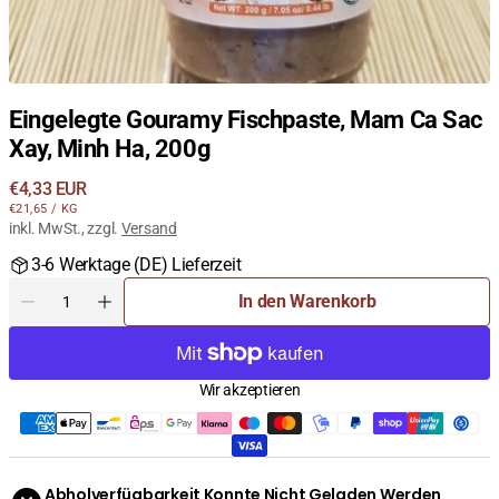
Eingelegte Gouramy Fischpaste, Mam Ca Sac
Xay, Minh Ha, 200g
Regulärer
€4,33 EUR
STÜCKPREIS
PRO
Preis
€21,65
/
KG
inkl. MwSt., zzgl.
Versand
3-6 Werktage (DE) Lieferzeit
Menge
In den Warenkorb
Menge
Menge
für
für
Eingelegte
Eingelegte
Gouramy
Gouramy
Wir akzeptieren
Fischpaste,
Fischpaste,
Mam
Mam
Ca
Ca
Sac
Sac
Xay,
Xay,
Abholverfügbarkeit Konnte Nicht Geladen Werden