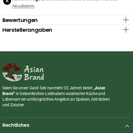
10ml
10ml
Aktualisieren
verringern
erhöhen
Bewertungen
Herstellerangaben
Seien Sie unser Gast! Seit nunmehr 32 Jahren bietet
„Asian
Brand“
in Gelsenkirchen Liebhabern asiatischer Küche und
Lebensart ein umfangreiches Angebot an Speisen, Getränken
und Zutaten.
Rechtliches