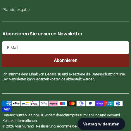
Pfandrückgabe
Abonnieren Sie unseren Newsletter
E-
Abonnieren
Mail
Ich stimme dem Erhalt von E-Mails zu und akzeptiere die
Datenschutzrichtlinie
.
Der Newsletter kann jederzeit kostenlos abbestellt werden.
Duft Oel, white Sage, weisser Salbei, SAC,
Regulärer
€1,99
Preis
EUR
10ml
STÜCKPREIS
PR
€199,00
/
Datenschutzerklärung
AGB
Widerrufsrecht
Impressum
Zahlung und Versand
inkl. MwSt., zzgl.
Versand
L
Kontaktinformationen
In den Warenkorb
© 2026
Asian Brand
| Realisierung:
ecommerce-agentur.net