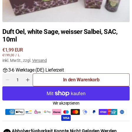
Duft Oel, white Sage, weisser Salbei, SAC,
10ml
Regulärer
€1,99 EUR
STÜCKPREIS
PRO
Preis
€199,00
/
L
inkl. MwSt., zzgl.
Versand
3-6 Werktage (DE) Lieferzeit
Menge
In den Warenkorb
Menge
Menge
für
für
Duft
Duft
Oel,
Oel,
Wir akzeptieren
white
white
Sage,
Sage,
weisser
weisser
Salbei,
Salbei,
SAC,
SAC,
Abholverfügbarkeit Konnte Nicht Geladen Werden