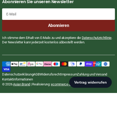
Abonnieren Sie unseren Newsletter
E-
Abonnieren
Mail
Ich stimme dem Erhalt von E-Mails zu und akzeptiere die
Datenschutzrichtlinie
.
Der Newsletter kann jederzeit kostenlos abbestellt werden.
Curry Paste, Biryani, Pasco, 260g
Regulärer
€2,99 EUR
Datenschutzerklärung
AGB
Widerrufsrecht
Impressum
Zahlung und Versand
STÜCKPREIS
PRO
Preis
€11,50
/
KG
inkl. MwSt., zzgl.
Versand
Kontaktinformationen
In den Warenkorb
© 2026
Asian Brand
| Realisierung:
ecommerce-agentur.net