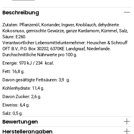
Beschreibung
Zutaten: Pflanzenöl, Koriander, Ingwer, Knoblauch, dehydrierte
Kokosnuss, gemischte Gewürze, ganze Kardamom, Kümmel, Salz,
Säure: E260.
Verantwortlicher Lebensmittelunternehmer: Heuschen & Schrouff
OFT B.V., P.O. Box 30202, 6370KE Landgraaf, Niederlande.
Durchschnittliche Nährwerte pro 100 g.
Energie: 970 kJ / 234 kcal.
Fett: 16,8 g.
Davon gesättigte Fettsäuren: 3,9 g.
Kohlenhydrate: 11,4 g.
Davon Zucker: 2,6 g.
Eiweiss: 6,4 g.
Salz: 0,5 g.
Bewertungen
Herstellerangaben