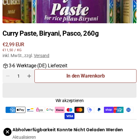
Curry Paste, Biryani, Pasco, 260g
Regulärer
€2,99 EUR
STÜCKPREIS
PRO
Preis
€11,50
/
KG
inkl. MwSt., zzgl.
Versand
3-6 Werktage (DE) Lieferzeit
Menge
In den Warenkorb
Menge
Menge
für
für
Curry
Curry
Paste,
Paste,
Wir akzeptieren
Biryani,
Biryani,
Pasco,
Pasco,
260g
260g
verringern
erhöhen
Abholverfügbarkeit Konnte Nicht Geladen Werden
Aktualisieren