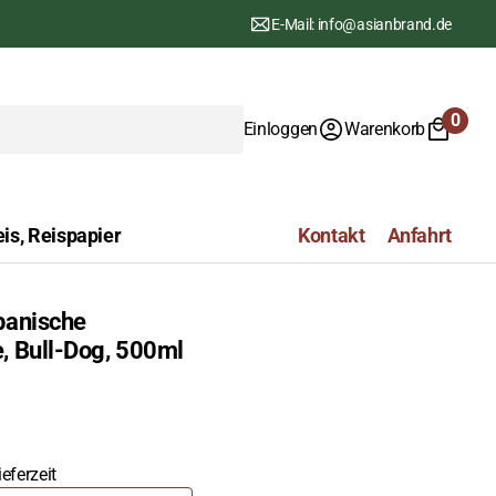
E-Mail: info@asianbrand.de
0
Einloggen
Warenkorb
0
Artike
is, Reispapier
Kontakt
Anfahrt
panische
, Bull-Dog, 500ml
eferzeit