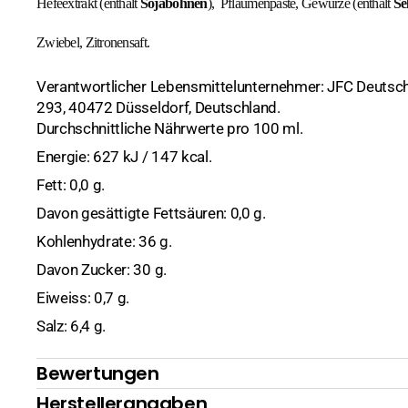
Hefeextrakt (enthält
Sojabohnen
), Pflaumenpaste, Gewürze (enthält
Se
Hülsenfrüchte, Nüsse
Kreuzkümmel
Sate
Kochutensilien
Bohnen
Zwiebel, Zitronensaft.
Kokosmilch und Milchpulver
Pfeffer
Messer & Co
Kichererbsen
Verantwortlicher Lebensmittelunternehmer: JFC Deutsc
293, 40472 Düsseldorf, Deutschland.
Konserven
Safran
Mörser
Linsen
Fisch, Meeresfrüc
Durchschnittliche Nährwerte pro 100 ml.
Nudeln
Sesam
Ramen Bowl
Mais
Früchte
Energie: 627 kJ / 147 kcal.
Fett: 0,0 g.
Reis
Reiskocher
Gemüse
Basmati
Davon gesättigte Fettsäuren: 0,0 g.
Reispapier
Wok
Pilze
Duftreis
Kohlenhydrate: 36 g.
Davon Zucker: 30 g.
Nudelsuppen (instant)
Klebereis
Ente
Eiweiss: 0,7 g.
Pflegeprodukte
Sushireis
Gemüse
Salz: 6,4 g.
Pasten
Huhn
Chilipasten
Bewertungen
Saucen
Kimchi
Currypasten
Austernsaucen
Herstellerangaben