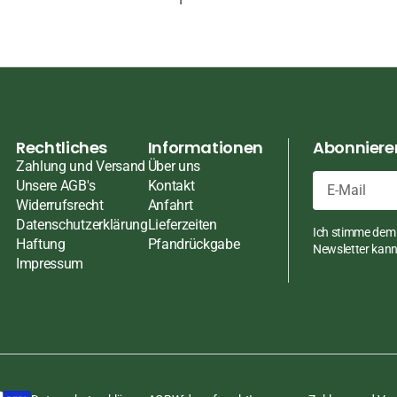
ten
ten
pasten
Rechtliches
Informationen
Abonnieren
Zahlung und Versand
Über uns
en
Unsere AGB's
Kontakt
Widerrufsrecht
Anfahrt
ch
E-
Datenschutzerklärung
Lieferzeiten
Ich stimme dem 
Mail
Haftung
Pfandrückgabe
Newsletter kann 
Impressum
üsse