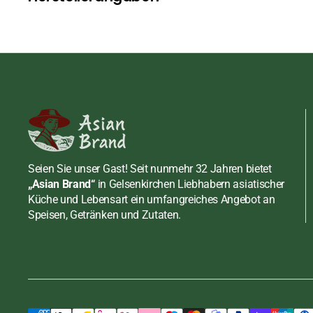
Soßen
Meeresfrüchte
Erdnusspasten
Chilisaucen
Schuhe
Rind
Fisch, Shrimppas
Fisch, Shrimppas
Shirataki und Konjak
Schwein
Fleisch, Geflügel
Sojasoßen
Tofu, Mehl, Zucker
Senf
Sonstige Saucen
Mehl
Süßwaren, Snacks
Tamarinden Past
Tofu
Bonbon
Seien Sie unser Gast! Seit nunmehr 32 Jahren bietet
Wasabi Pasten
Zucker
Dessert / Nachtis
„Asian Brand“
in Gelsenkirchen Liebhabern asiatischer
Küche und Lebensart ein umfangreiches Angebot an
Früchte
Speisen, Getränken und Zutaten.
Chuno Sauce, japanische
Gebäck, Kräcker
Worcester Sauce, Bull-Dog,
Hülsenfrüchte, N
500ml
inkl. MwSt., zzgl.
Versand
Meeresfrüchte
Regulärer
€5,39 EUR