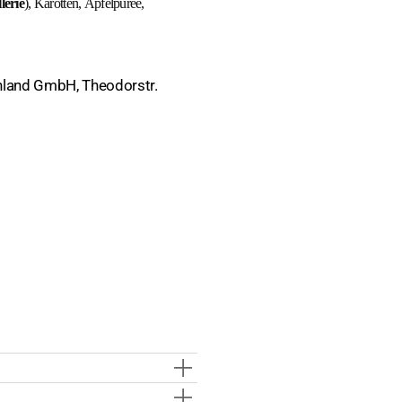
llerie
), Karotten, Apfelpüree,
hland GmbH, Theodorstr.
hte