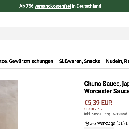
Ab 75€
versandkostenfrei
in Deutschland
rze, Gewürzmischungen
Süßwaren, Snacks
Nudeln, Re
Chuno Sauce, ja
aan
Worcester Sauce
Öffnen
Sie
Regulärer
€5,39 EUR
das
STÜCKPREIS
PRO
€10,78
/
KG
Preis
Medium
inkl. MwSt., zzgl.
Versand
1
3-6 Werktage (DE) Li
in