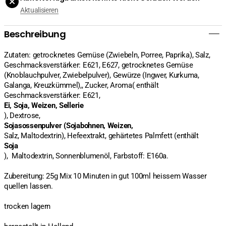
50g
50g
Aktualisieren
verringern
erhöhen
Beschreibung
Zutaten: getrocknetes Gemüse (Zwiebeln, Porree, Paprika), Salz,
Geschmacksverstärker: E621, E627, getrocknetes Gemüse
(Knoblauchpulver, Zwiebelpulver), Gewürze (Ingwer, Kurkuma,
Galanga, Kreuzkümmel),, Zucker, Aroma( enthält
Geschmacksverstärker: E621,
Ei, Soja, Weizen, Sellerie
), Dextrose,
Sojasossenpulver (Sojabohnen, Weizen,
Salz, Maltodextrin), Hefeextrakt, gehärtetes Palmfett (enthält
Soja
), Maltodextrin, Sonnenblumenöl, Farbstoff: E160a.
Zubereitung: 25g Mix 10 Minuten in gut 100ml heissem Wasser
quellen lassen.
trocken lagern