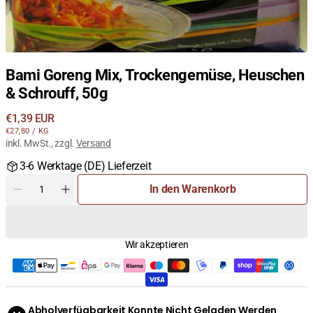
Bami Goreng Mix, Trockengemüse, Heuschen
& Schrouff, 50g
Regulärer
€1,39 EUR
STÜCKPREIS
PRO
Preis
€27,80
/
KG
inkl. MwSt., zzgl.
Versand
3-6 Werktage (DE) Lieferzeit
Menge
In den Warenkorb
Menge
Menge
für
für
Bami
Bami
Goreng
Goreng
Wir akzeptieren
Mix,
Mix,
Trockengemüse,
Trockengemüse,
Heuschen
Heuschen
&amp;
&amp;
Schrouff,
Schrouff,
Abholverfügbarkeit Konnte Nicht Geladen Werden