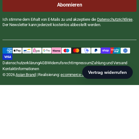
E-
Abonnieren
Mail
Ich stimme dem Erhalt von E-Mails zu und akzeptiere die
Datenschutzrichtlinie
.
Der Newsletter kann jederzeit kostenlos abbestellt werden.
Bami Goreng Mix, Trockengemüse,
Regulärer
€1,39
Preis
EUR
Heuschen & Schrouff, 50g
STÜCKPRE
€27,80
/
Datenschutzerklärung
AGB
Widerrufsrecht
Impressum
Zahlung und Versand
inkl. MwSt., zzgl.
Versand
PRO
KG
Kontaktinformationen
In den Warenkorb
© 2026
Asian Brand
| Realisierung:
ecommerce-agentur.net