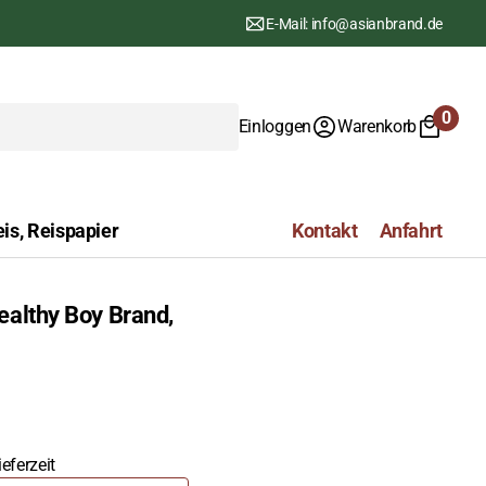
E-Mail: info@asianbrand.de
0
Einloggen
Warenkorb
0
Artike
is, Reispapier
Kontakt
Anfahrt
ealthy Boy Brand,
eferzeit