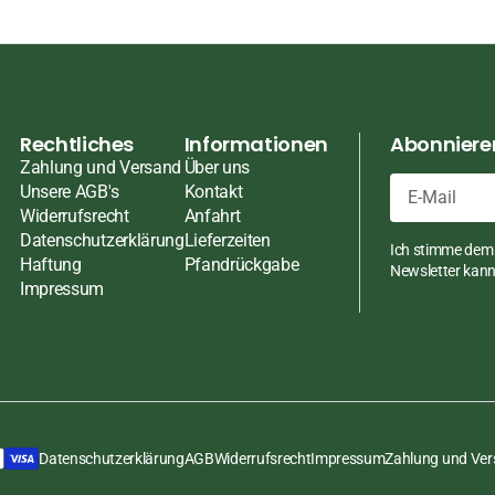
ten
ten
pasten
Rechtliches
Informationen
Abonnieren
Zahlung und Versand
Über uns
Unsere AGB's
Kontakt
Widerrufsrecht
Anfahrt
en
E-
Datenschutzerklärung
Lieferzeiten
Ich stimme dem 
Mail
Haftung
Pfandrückgabe
ch
Newsletter kann 
Impressum
üsse
Datenschutzerklärung
AGB
Widerrufsrecht
Impressum
Zahlung und Ve