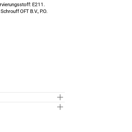
rvierungsstoff: E211.
chrouff OFT B.V., P.O.
hte