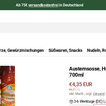
Ab 75€
versandkostenfrei
in Deutschland
rze, Gewürzmischungen
Süßwaren, Snacks
Nudeln, Re
Austernsosse, H
aan
700ml
Öffnen
Sie
Regulärer
€4,35 EUR
das
STÜCKPREIS
PRO
€6,21
/
L
Preis
Medium
inkl. MwSt., zzgl.
Versand
1
3-6 Werktage (DE) Li
in