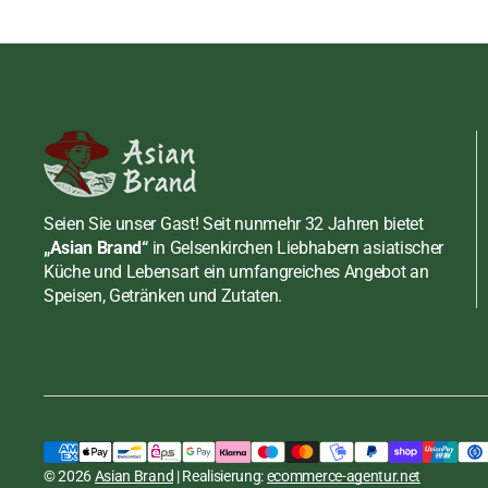
Soßen
Meeresfrüchte
Erdnusspasten
Chilisaucen
Schuhe
Rind
Fisch, Shrimppas
Fisch, Shrimppas
Shirataki und Konjak
Schwein
Fleisch, Geflügel
Sojasoßen
Tofu, Mehl, Zucker
Senf
Sonstige Saucen
Mehl
Süßwaren, Snacks
Tamarinden Past
Tofu
Bonbon
Seien Sie unser Gast! Seit nunmehr 32 Jahren bietet
„Asian Brand“
in Gelsenkirchen Liebhabern asiatischer
Wasabi Pasten
Zucker
Dessert / Nachtis
Küche und Lebensart ein umfangreiches Angebot an
Speisen, Getränken und Zutaten.
Früchte
Austernsosse, Healthy Boy
Gebäck, Kräcker
Brand, 700ml
Hülsenfrüchte, N
inkl. MwSt., zzgl.
Versand
Regulärer
€4,35 EUR
STÜCKPREIS
PRO
Preis
€6,21
/
L
Meeresfrüchte
© 2026
Asian Brand
| Realisierung:
ecommerce-agentur.net
In den Warenkorb