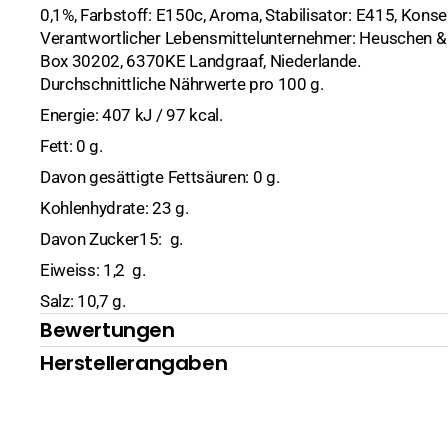
0,1%, Farbstoff: E150c, Aroma, Stabilisator: E415, Konse
Hülsenfrüchte, Nüsse
Kreuzkümmel
Sate
Kochutensilien
Bohnen
Verantwortlicher Lebensmittelunternehmer: Heuschen & S
Box 30202, 6370KE Landgraaf, Niederlande.
Kokosmilch und Milchpulver
Pfeffer
Messer & Co
Kichererbsen
Durchschnittliche Nährwerte pro 100 g.
Energie: 407 kJ / 97 kcal.
Konserven
Safran
Mörser
Linsen
Fisch, Meeresfrüc
Fett: 0 g.
Nudeln
Sesam
Ramen Bowl
Mais
Früchte
Davon gesättigte Fettsäuren: 0 g.
Kohlenhydrate: 23 g.
Reis
Reiskocher
Gemüse
Basmati
Davon Zucker15: g.
Reispapier
Wok
Pilze
Duftreis
Eiweiss: 1,2 g.
Nudelsuppen (instant)
Klebereis
Ente
Salz: 10,7 g.
Bewertungen
Pflegeprodukte
Sushireis
Gemüse
Herstellerangaben
Pasten
Huhn
Chilipasten
Saucen
Kimchi
Currypasten
Austernsaucen