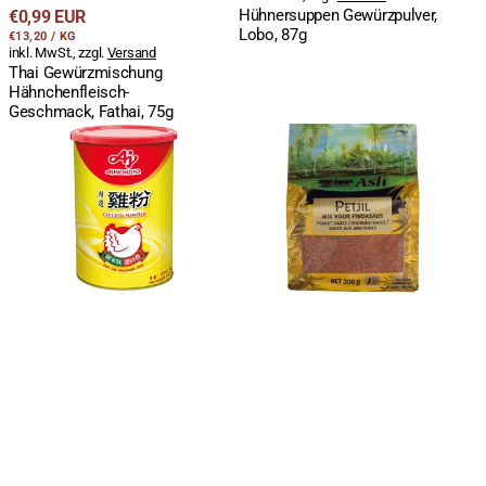
Regulärer
Hühnersuppen Gewürzpulver,
€0,99 EUR
Lobo, 87g
STÜCKPREIS
PRO
Preis
€13,20
/
KG
inkl. MwSt., zzgl.
Versand
Thai Gewürzmischung
Hähnchenfleisch-
Geschmack, Fathai, 75g
Bouillonpulver
Petjil-
Huhn,
Erdnusssossenmischung,
Ajinomoto,
Asli,
250g
200g