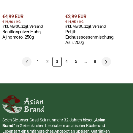
Regulärer
Regulärer
€4,99 EUR
€2,99 EUR
STÜCKPREIS
PRO
STÜCKPREIS
PRO
Preis
€19,96
/
KG
Preis
€14,95
/
KG
inkl. MwSt., zzgl.
Versand
inkl. MwSt., zzgl.
Versand
Bouillonpulver Huhn,
Petjil-
Ajinomoto, 250g
Erdnusssossenmischung,
Asli, 200g
1
2
3
4
5
…
8
Seien Sie unser Gast! Seit nunmehr 32 Jahren bietet
„Asian
Brand“
in Gelsenkirchen Liebhabern asiatischer Küche und
Lebensart ein umfangreiches Angebot an Speisen, Getränken