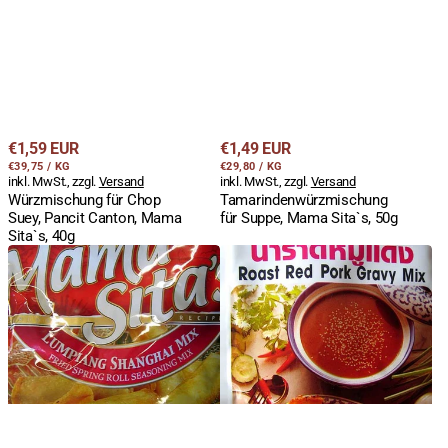
Regulärer
Regulärer
€1,59 EUR
€1,49 EUR
STÜCKPREIS
PRO
STÜCKPREIS
PRO
Preis
€39,75
/
KG
Preis
€29,80
/
KG
inkl. MwSt., zzgl.
Versand
inkl. MwSt., zzgl.
Versand
Würzmischung für Chop
Tamarindenwürzmischung
Suey, Pancit Canton, Mama
für Suppe, Mama Sita`s, 50g
Sita`s, 40g
Gewürzmischung
Sosse
für
für
Frühlingsrollen
geröstetes
Füllungen,
Schweinefleisch,
Mama
Char
Sita`s,
Siu,
40g
Lobo,
50g