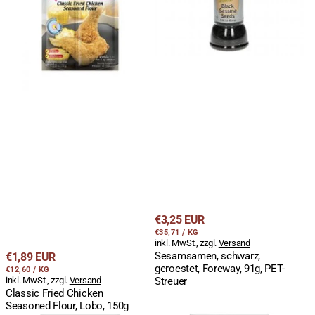
Flour,
91g,
Lobo,
PET-
150g
Streuer
Regulärer
€3,25 EUR
STÜCKPREIS
PRO
Preis
€35,71
/
KG
inkl. MwSt., zzgl.
Versand
Regulärer
Sesamsamen, schwarz,
€1,89 EUR
geroestet, Foreway, 91g, PET-
STÜCKPREIS
PRO
Preis
€12,60
/
KG
inkl. MwSt., zzgl.
Versand
Streuer
Classic Fried Chicken
Seasoned Flour, Lobo, 150g