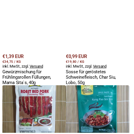
Regulärer
Regulärer
€1,39 EUR
€0,99 EUR
STÜCKPREIS
PRO
STÜCKPREIS
PRO
Preis
€34,75
/
KG
Preis
€19,80
/
KG
inkl. MwSt., zzgl.
Versand
inkl. MwSt., zzgl.
Versand
Gewürzmischung für
Sosse für geröstetes
Frühlingsrollen Füllungen,
Schweinefleisch, Char Siu,
Mama Sita`s, 40g
Lobo, 50g
Gewürzmix
Szechuan,
für
Kung
rot-
Pao,
geröstetes
Dry
Schweinefleisch,
Chilli
Moo
Stir
Daeng,
Fry,
Char
AHG,
Siu,
50g