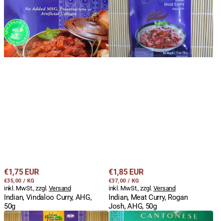
Curry,
Curry,
AHG,
Rogan
50g
Josh,
AHG,
50g
Regulärer
Regulärer
€1,75 EUR
€1,85 EUR
STÜCKPREIS
PRO
STÜCKPREIS
PRO
Preis
€35,00
/
KG
Preis
€37,00
/
KG
inkl. MwSt., zzgl.
Versand
inkl. MwSt., zzgl.
Versand
Indian, Vindaloo Curry, AHG,
Indian, Meat Curry, Rogan
50g
Josh, AHG, 50g
Indian,
Cantonese,