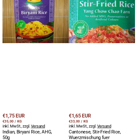
Biryani
Stir-
Rice,
Fried
AHG,
Rice,
50g
Wuerzmischung
fuer
gebratenen
Reis,
AHG,
50g
Regulärer
Regulärer
€1,75 EUR
€1,65 EUR
STÜCKPREIS
PRO
STÜCKPREIS
PRO
Preis
€35,00
/
KG
Preis
€33,00
/
KG
inkl. MwSt., zzgl.
Versand
inkl. MwSt., zzgl.
Versand
Indian, Biryani Rice, AHG,
Cantonese, Stir-Fried Rice,
50g
Wuerzmischung fuer