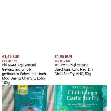
Lobo,
100g
Regulärer
Regulärer
€1,49 EUR
€1,95 EUR
STÜCKPREIS
PRO
STÜCKPREIS
PRO
Preis
€14,90
/
KG
Preis
€39,00
/
KG
inkl. MwSt., zzgl.
Versand
inkl. MwSt., zzgl.
Versand
Gewürzmix für rot-
Szechuan, Kung Pao, Dry
geröstetes Schweinefleisch,
Chilli Stir Fry, AHG, 50g
Moo Daeng, Char Siu, Lobo,
100g
Szechuan,
Szechuan,
Classic
Chili-
Stir
Ginger-
Fry,
Garlic
AHG,
Stir
50g
Fry,