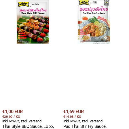
Thai
Pad
Style
Thai
BBQ
Stir
Sauce,
Fry
Lobo,
Sauce,
50g
geröstete
Erdnuesse
incl.,
Lobo,
120g
Regulärer
Regulärer
€1,00 EUR
€1,69 EUR
STÜCKPREIS
PRO
STÜCKPREIS
PRO
Preis
€20,00
/
KG
Preis
€14,08
/
KG
inkl. MwSt., zzgl.
Versand
inkl. MwSt., zzgl.
Versand
Thai Style BBQ Sauce, Lobo,
Pad Thai Stir Fry Sauce,