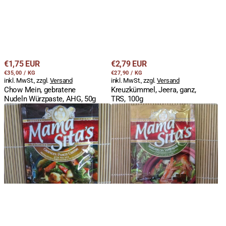
Regulärer
Regulärer
€1,75 EUR
€2,79 EUR
STÜCKPREIS
PRO
STÜCKPREIS
PRO
Preis
€35,00
/
KG
Preis
€27,90
/
KG
inkl. MwSt., zzgl.
Versand
inkl. MwSt., zzgl.
Versand
Chow Mein, gebratene
Kreuzkümmel, Jeera, ganz,
Nudeln Würzpaste, AHG, 50g
TRS, 100g
Würzmischung
Tamarindenwürzmischung
für
für
Chop
Suppe,
Suey,
Mama
Pancit
Sita`s,
Canton,
50g
Mama
Sita`s,
40g