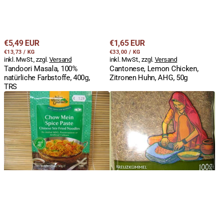
Regulärer
Regulärer
€5,49 EUR
€1,65 EUR
STÜCKPREIS
PRO
STÜCKPREIS
PRO
Preis
€13,73
/
KG
Preis
€33,00
/
KG
inkl. MwSt., zzgl.
Versand
inkl. MwSt., zzgl.
Versand
Tandoori Masala, 100%
Cantonese, Lemon Chicken,
natürliche Farbstoffe, 400g,
Zitronen Huhn, AHG, 50g
TRS
Chow
Kreuzkümmel,
Mein,
Jeera,
gebratene
ganz,
Nudeln
TRS,
Würzpaste,
100g
AHG,
50g