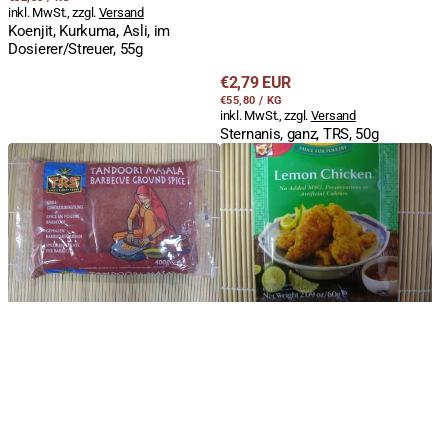
Preis
inkl. MwSt., zzgl.
Versand
Koenjit, Kurkuma, Asli, im
Dosierer/Streuer, 55g
Regulärer
€2,79 EUR
STÜCKPREIS
PRO
Preis
€55,80
/
KG
inkl. MwSt., zzgl.
Versand
Sternanis, ganz, TRS, 50g
Tandoori
Cantonese,
Masala,
Lemon
100%
Chicken,
natürliche
Zitronen
Farbstoffe,
Huhn,
400g,
AHG,
TRS
50g